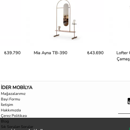
₺39.790
Mia Ayna TB-390
₺43.690
Lofter
Çamaşı
İDER MOBİLYA
Mağazalarımız
Bayi Formu
İletişim
Hakkımızda
Çerez Politikası
Blog
Sık Sorulan Sorular