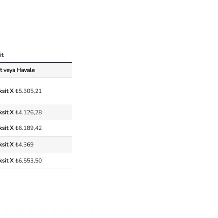
it
t veya Havale
ksit X
₺5.305,21
ksit X
₺4.126,28
ksit X
₺6.189,42
ksit X
₺4.369
ksit X
₺6.553,50