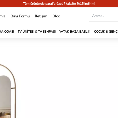
Tüm ürünlerde paraf'a özel 7 taksite %15 indirim!
mız
Bayi Formu
İletişim
Blog
A ODASI
TV ÜNITESI & TV SEHPASI
YATAK BAZA BAŞLIK
ÇOCUK & GENÇ