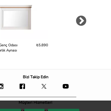
 Genç Odası
₺5.890
Noble Konsol Aynası
₺
rlık Aynası
Bizi Takip Edin
Müşteri Hizmetleri