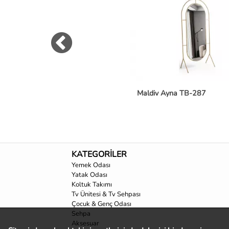
Maldiv Ayna TB-287
KATEGORİLER
Yemek Odası
Yatak Odası
Koltuk Takımı
Tv Ünitesi & Tv Sehpası
Çocuk & Genç Odası
Sehpa
Aksesuar