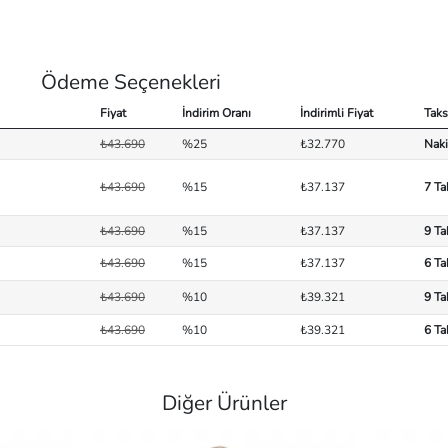
Ödeme Seçenekleri
Fiyat
İndirim Oranı
İndirimli Fiyat
Taks
₺43.690
%25
₺32.770
Naki
₺43.690
%15
₺37.137
7 Ta
₺43.690
%15
₺37.137
9 Ta
₺43.690
%15
₺37.137
6 Ta
₺43.690
%10
₺39.321
9 Ta
₺43.690
%10
₺39.321
6 Ta
Diğer Ürünler