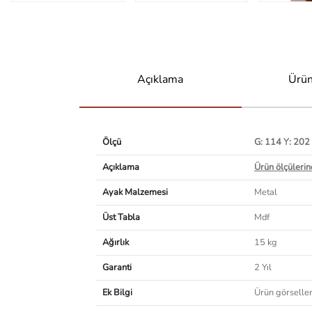
Açıklama
Ürün
Ölçü
G: 114 Y: 202
Açıklama
Ürün ölçülerind
Ayak Malzemesi
Metal
Üst Tabla
Mdf
Ağırlık
15 kg
Garanti
2 Yıl
Ek Bilgi
Ürün görselleri