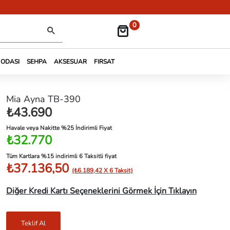
0
 ODASI
SEHPA
AKSESUAR
FIRSAT
Mia Ayna TB-390
₺43.690
Havale veya Nakitte %25 İndirimli Fiyat
₺32.770
Tüm Kartlara %15 indirimli 6 Taksitli fiyat
₺37.136,50
(₺6.189,42 X 6 Taksit)
Diğer Kredi Kartı Seçeneklerini Görmek İçin Tıklayın
Teklif Al