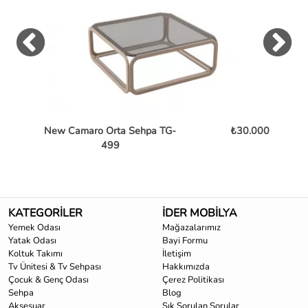
New Camaro Orta Sehpa TG-
₺30.000
Bent
499
KATEGORİLER
İDER MOBİLYA
Yemek Odası
Mağazalarımız
Yatak Odası
Bayi Formu
Koltuk Takımı
İletişim
Tv Ünitesi & Tv Sehpası
Hakkımızda
Çocuk & Genç Odası
Çerez Politikası
Sehpa
Blog
Aksesuar
Sık Sorulan Sorular