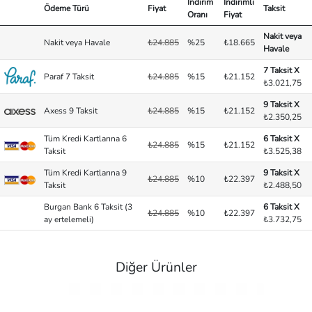
İndirim
İndirimli
Ödeme Türü
Fiyat
Taksit
Oranı
Fiyat
Nakit veya
Nakit veya Havale
₺24.885
%25
₺18.665
Havale
7 Taksit X
Paraf 7 Taksit
₺24.885
%15
₺21.152
₺3.021,75
9 Taksit X
Axess 9 Taksit
₺24.885
%15
₺21.152
₺2.350,25
Tüm Kredi Kartlarına 6
6 Taksit X
₺24.885
%15
₺21.152
Taksit
₺3.525,38
Tüm Kredi Kartlarına 9
9 Taksit X
₺24.885
%10
₺22.397
Taksit
₺2.488,50
Burgan Bank 6 Taksit (3
6 Taksit X
₺24.885
%10
₺22.397
ay ertelemeli)
₺3.732,75
Diğer Ürünler