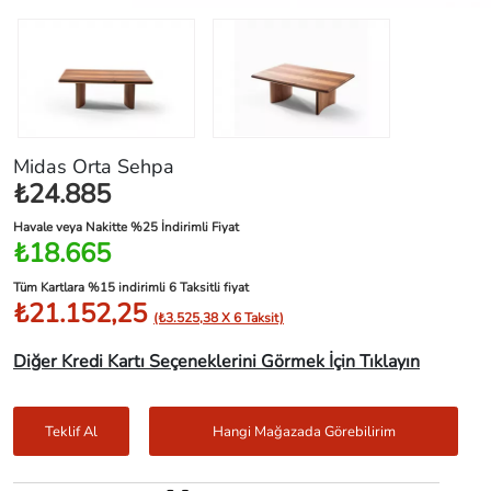
Midas Orta Sehpa
₺24.885
Havale veya Nakitte %25 İndirimli Fiyat
₺18.665
Tüm Kartlara %15 indirimli 6 Taksitli fiyat
₺21.152,25
(₺3.525,38 X 6 Taksit)
Diğer Kredi Kartı Seçeneklerini Görmek İçin Tıklayın
Teklif Al
Hangi Mağazada Görebilirim