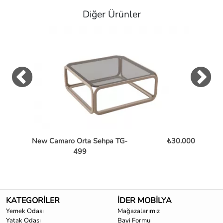
Diğer Ürünler
New Camaro Orta Sehpa TG-
₺30.000
Bent
499
KATEGORİLER
İDER MOBİLYA
Yemek Odası
Mağazalarımız
Yatak Odası
Bayi Formu