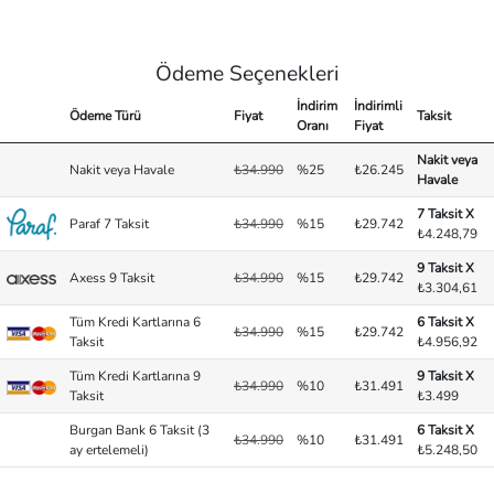
Ödeme Seçenekleri
İndirim
İndirimli
Ödeme Türü
Fiyat
Taksit
Oranı
Fiyat
Nakit veya
Nakit veya Havale
₺34.990
%25
₺26.245
Havale
7 Taksit X
Paraf 7 Taksit
₺34.990
%15
₺29.742
₺4.248,79
9 Taksit X
Axess 9 Taksit
₺34.990
%15
₺29.742
₺3.304,61
Tüm Kredi Kartlarına 6
6 Taksit X
₺34.990
%15
₺29.742
Taksit
₺4.956,92
Tüm Kredi Kartlarına 9
9 Taksit X
₺34.990
%10
₺31.491
Taksit
₺3.499
Burgan Bank 6 Taksit (3
6 Taksit X
₺34.990
%10
₺31.491
ay ertelemeli)
₺5.248,50