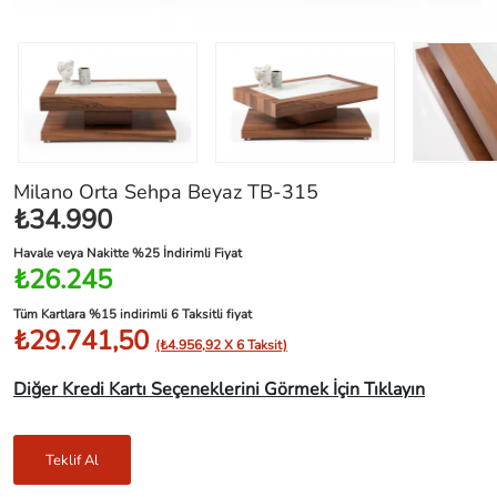
Milano Orta Sehpa Beyaz TB-315
₺34.990
Havale veya Nakitte %25 İndirimli Fiyat
₺26.245
Tüm Kartlara %15 indirimli 6 Taksitli fiyat
₺29.741,50
(₺4.956,92 X 6 Taksit)
Diğer Kredi Kartı Seçeneklerini Görmek İçin Tıklayın
Teklif Al