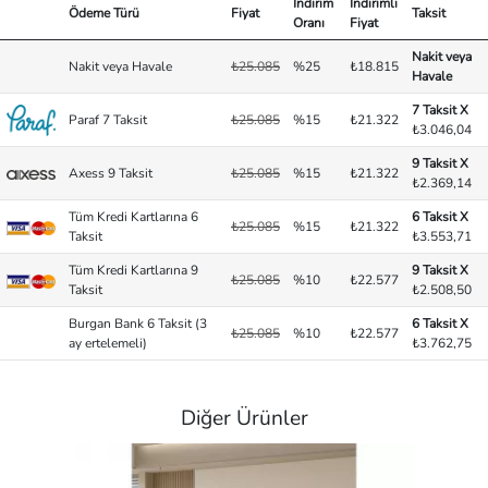
İndirim
İndirimli
Ödeme Türü
Fiyat
Taksit
Oranı
Fiyat
Nakit veya
Nakit veya Havale
₺25.085
%25
₺18.815
Havale
7 Taksit X
Paraf 7 Taksit
₺25.085
%15
₺21.322
₺3.046,04
9 Taksit X
Axess 9 Taksit
₺25.085
%15
₺21.322
₺2.369,14
Tüm Kredi Kartlarına 6
6 Taksit X
₺25.085
%15
₺21.322
Taksit
₺3.553,71
Tüm Kredi Kartlarına 9
9 Taksit X
₺25.085
%10
₺22.577
Taksit
₺2.508,50
Burgan Bank 6 Taksit (3
6 Taksit X
₺25.085
%10
₺22.577
ay ertelemeli)
₺3.762,75
Diğer Ürünler