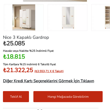
Nice 3 Kapaklı Gardrop
₺25.085
Havale veya Nakitte %25 İndirimli Fiyat
₺18.815
Tüm Kartlara %15 indirimli 6 Taksitli fiyat
₺21.322,25
(₺3.553,71 X 6 Taksit)
Diğer Kredi Kartı Seçeneklerini Görmek İçin Tıklayın
Teklif Al
Hangi Mağazada Görebilirim