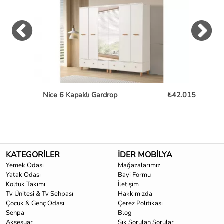
Nice 6 Kapaklı Gardrop
₺42.015
To
KATEGORİLER
İDER MOBİLYA
Yemek Odası
Mağazalarımız
Yatak Odası
Bayi Formu
Koltuk Takımı
İletişim
Tv Ünitesi & Tv Sehpası
Hakkımızda
Çocuk & Genç Odası
Çerez Politikası
Sehpa
Blog
Aksesuar
Sık Sorulan Sorular