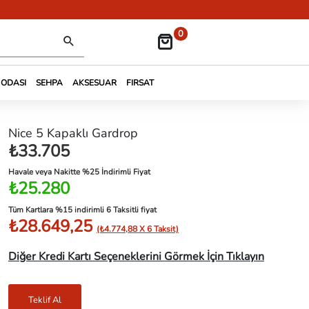
0
 ODASI
SEHPA
AKSESUAR
FIRSAT
Nice 5 Kapaklı Gardrop
₺33.705
Havale veya Nakitte %25 İndirimli Fiyat
₺25.280
Tüm Kartlara %15 indirimli 6 Taksitli fiyat
₺28.649,25
(₺4.774,88 X 6 Taksit)
Diğer Kredi Kartı Seçeneklerini Görmek İçin Tıklayın
Teklif Al