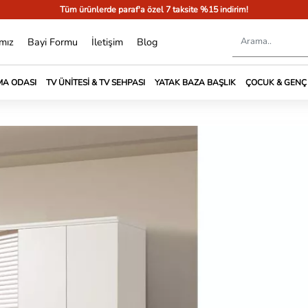
Tüm ürünlerde paraf'a özel 7 taksite %15 indirim!
mız
Bayi Formu
İletişim
Blog
A ODASI
TV ÜNITESI & TV SEHPASI
YATAK BAZA BAŞLIK
ÇOCUK & GENÇ