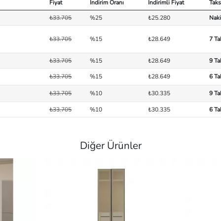
Fiyat
İndirim Oranı
İndirimli Fiyat
Taks
₺33.705
%25
₺25.280
Naki
₺33.705
%15
₺28.649
7 Ta
₺33.705
%15
₺28.649
9 Ta
₺33.705
%15
₺28.649
6 Ta
₺33.705
%10
₺30.335
9 Ta
₺33.705
%10
₺30.335
6 Ta
Diğer Ürünler