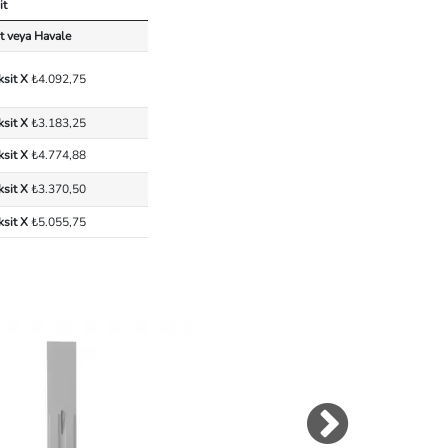
it
t veya Havale
ksit X
₺4.092,75
ksit X
₺3.183,25
ksit X
₺4.774,88
ksit X
₺3.370,50
ksit X
₺5.055,75