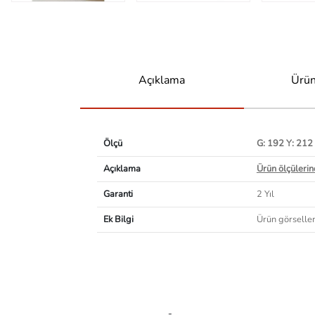
Açıklama
Ürün
Ölçü
G: 192 Y: 212
Açıklama
Ürün ölçülerind
Garanti
2 Yıl
Ek Bilgi
Ürün görselleri