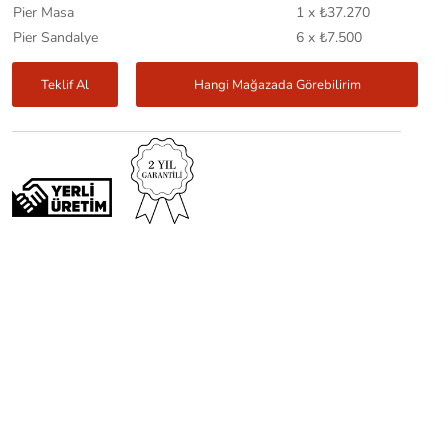
Pier Masa
1 x ₺37.270
Pier Sandalye
6 x ₺7.500
Teklif Al
Hangi Mağazada Görebilirim