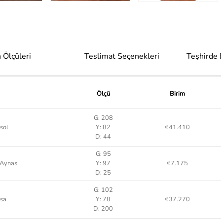
 Ölçüleri
Teslimat Seçenekleri
Teşhirde
Ölçü
Birim
G: 208
sol
Y: 82
₺41.410
D: 44
G: 95
 Aynası
Y: 97
₺7.175
D: 25
G: 102
sa
Y: 78
₺37.270
D: 200