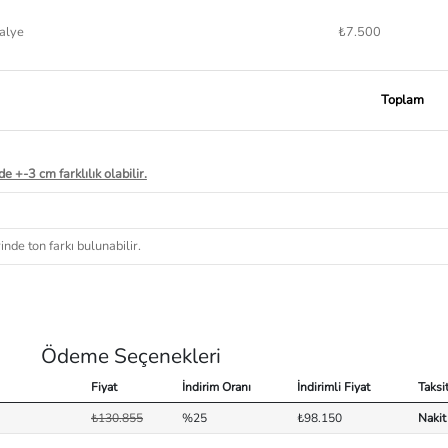
alye
₺7.500
Toplam
e +-3 cm farklılık olabilir.
nde ton farkı bulunabilir.
Ödeme Seçenekleri
Fiyat
İndirim Oranı
İndirimli Fiyat
Taksi
₺130.855
%25
₺98.150
Nakit