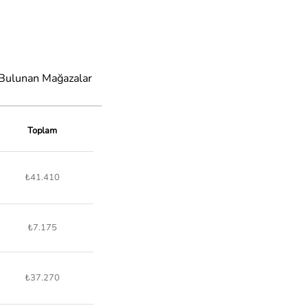
 Bulunan Mağazalar
Toplam
₺41.410
₺7.175
₺37.270