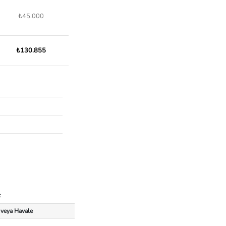
₺45.000
₺130.855
t
 veya Havale