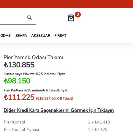
0
 ODASI
SEHPA
AKSESUAR
FIRSAT
Pier Yemek Odası Takımı
₺130.855
Havale veya Nakitte %25 İndirimli Fiyat
₺98.150
Tüm Kartlara %15 indirimli 6 Taksitli fiyat
₺111.225
(₺18.537,50 X 6 Taksit)
Diğer Kredi Kartı Seçeneklerini Görmek İçin Tıklayın
Pier Konsol
1 x ₺41.410
Pier Konsol Aynası
1 x ₺7.175