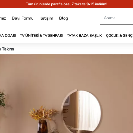
Tüm ürünlerde paraf'a özel 7 taksite %15 indirim!
mız
Bayi Formu
İletişim
Blog
A ODASI
TV ÜNITESI & TV SEHPASI
YATAK BAZA BAŞLIK
ÇOCUK & GENÇ
 Takımı