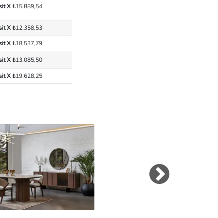
sit X
₺15.889,54
sit X
₺12.358,53
sit X
₺18.537,79
sit X
₺13.085,50
sit X
₺19.628,25