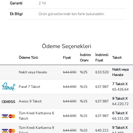
Garanti
2 Yıl
Ek Bilgi
Ürün görsellerinde ton farkı bulunabilir.
Ödeme Seçenekleri
İndirim
İndirimli
Ödeme Türü
Fiyat
Taksit
Oranı
Fiyat
Nakit veya
Nakit veya Havale
₺44.690
%25
₺33.520
Havale
7 Taksit X
Paraf 7 Taksit
₺44.690
%15
₺37.987
₺5.426,64
9 Taksit X
Axess 9 Taksit
₺44.690
%15
₺37.987
₺4.220,72
Tüm Kredi Kartlarına 6
6 Taksit X
₺44.690
%15
₺37.987
Taksit
₺6.331,08
Tüm Kredi Kartlarına 9
9 Taksit X
₺44.690
%10
₺40.221