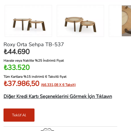
Roxy Orta Sehpa TB-537
₺44.690
Havale veya Nakitte %25 İndirimli Fiyat
₺33.520
Tüm Kartlara %15 indirimli 6 Taksitli fiyat
₺37.986,50
(₺6.331,08 X 6 Taksit)
Diğer Kredi Kartı Seçeneklerini Görmek İçin Tıklayın
Teklif Al