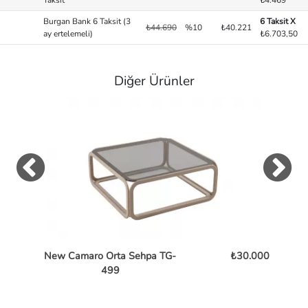
Taksit
₺4.469
Burgan Bank 6 Taksit (3
6 Taksit X
₺44.690
%10
₺40.221
ay ertelemeli)
₺6.703,50
Diğer Ürünler
New Camaro Orta Sehpa TG-
₺30.000
Bent
499