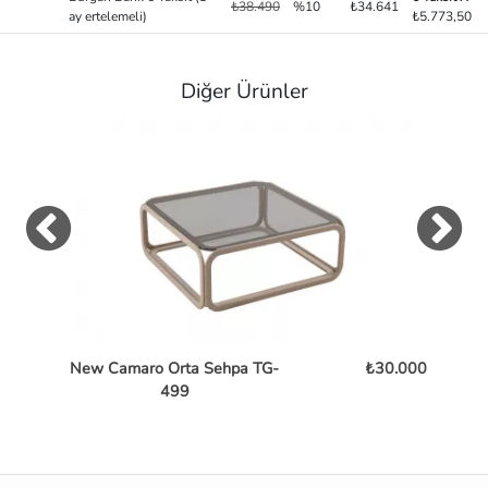
₺38.490
%10
₺34.641
ay ertelemeli)
₺5.773,50
Diğer Ürünler
New Camaro Orta Sehpa TG-
₺30.000
Bent
499