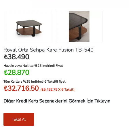
Royal Orta Sehpa Kare Fusion TB-540
₺38.490
Havale veya Nakitte %25 İndirimli Fiyat
₺28.870
Tüm Kartlara %15 indirimli 6 Taksitli fiyat
₺32.716,50
(₺5.452,75 X 6 Taksit)
Diğer Kredi Kartı Seçeneklerini Görmek İçin Tıklayın
Teklif Al