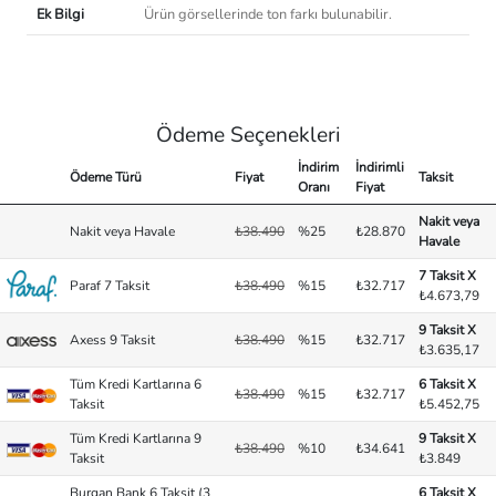
Ek Bilgi
Ürün görsellerinde ton farkı bulunabilir.
Ödeme Seçenekleri
İndirim
İndirimli
Ödeme Türü
Fiyat
Taksit
Oranı
Fiyat
Nakit veya
Nakit veya Havale
₺38.490
%25
₺28.870
Havale
7 Taksit X
Paraf 7 Taksit
₺38.490
%15
₺32.717
₺4.673,79
9 Taksit X
Axess 9 Taksit
₺38.490
%15
₺32.717
₺3.635,17
Tüm Kredi Kartlarına 6
6 Taksit X
₺38.490
%15
₺32.717
Taksit
₺5.452,75
Tüm Kredi Kartlarına 9
9 Taksit X
₺38.490
%10
₺34.641
Taksit
₺3.849
Burgan Bank 6 Taksit (3
6 Taksit X