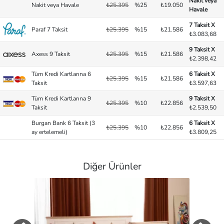
Nakit veya
Nakit veya Havale
₺25.395
%25
₺19.050
Havale
7 Taksit X
Paraf 7 Taksit
₺25.395
%15
₺21.586
₺3.083,68
9 Taksit X
Axess 9 Taksit
₺25.395
%15
₺21.586
₺2.398,42
Tüm Kredi Kartlarına 6
6 Taksit X
₺25.395
%15
₺21.586
Taksit
₺3.597,63
Tüm Kredi Kartlarına 9
9 Taksit X
₺25.395
%10
₺22.856
Taksit
₺2.539,50
Burgan Bank 6 Taksit (3
6 Taksit X
₺25.395
%10
₺22.856
ay ertelemeli)
₺3.809,25
Diğer Ürünler