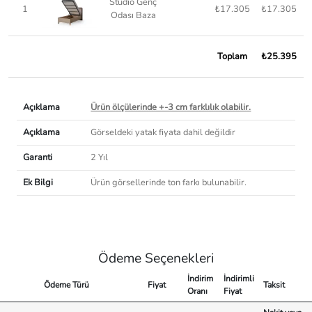
Studio Genç
1
₺17.305
₺17.305
Odası Baza
Toplam
₺25.395
Açıklama
Ürün ölçülerinde +-3 cm farklılık olabilir.
Açıklama
Görseldeki yatak fiyata dahil değildir
Garanti
2 Yıl
Ek Bilgi
Ürün görsellerinde ton farkı bulunabilir.
Ödeme Seçenekleri
İndirim
İndirimli
Ödeme Türü
Fiyat
Taksit
Oranı
Fiyat