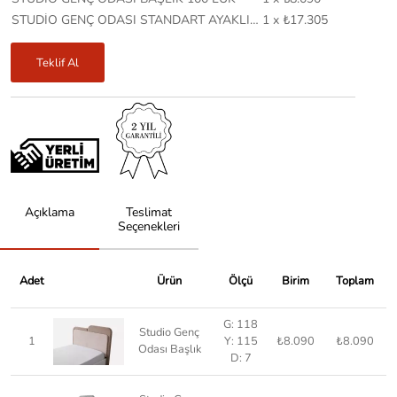
STUDİO GENÇ ODASI STANDART AYAKLI SOFİA BAZA 100X200
1 x ₺17.305
Teklif Al
Açıklama
Teslimat
Seçenekleri
Adet
Ürün
Ölçü
Birim
Toplam
G: 118
Studio Genç
1
Y: 115
₺8.090
₺8.090
Odası Başlık
D: 7