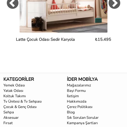
Latte Çocuk Odası Sedir Karyola
₺15.495
P
KATEGORİLER
İDER MOBİLYA
Yemek Odası
Mağazalarımız
Yatak Odası
Bayi Formu
Koltuk Takımı
İletişim
Tv Ünitesi & Tv Sehpası
Hakkımızda
Çocuk & Genç Odası
Çerez Politikası
Sehpa
Blog
Aksesuar
Sık Sorulan Sorular
Fırsat
Kampanya Şartları