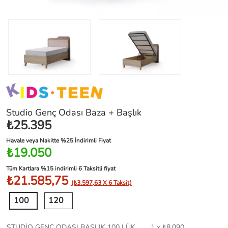
Studio Genç Odası Baza + Başlık
₺25.395
Havale veya Nakitte %25 İndirimli Fiyat
₺19.050
Tüm Kartlara %15 indirimli 6 Taksitli fiyat
₺21.585,75
(₺3.597,63 X 6 Taksit)
100
120
STUDİO GENÇ ODASI BAŞLIK 100 LÜK
1 x ₺8.090