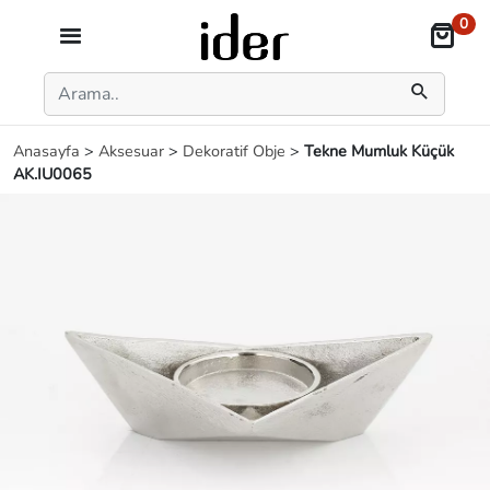
0
Anasayfa
>
Aksesuar
>
Dekoratif Obje
>
Tekne Mumluk Küçük
AK.IU0065