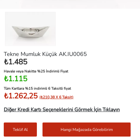
Tekne Mumluk Küçük AK.IU0065
₺1.485
Havale veya Nakitte %25 İndirimli Fiyat
₺1.115
Tüm Kartlara %15 indirimli 6 Taksitli fiyat
₺1.262,25
(₺210,38 X 6 Taksit)
Diğer Kredi Kartı Seçeneklerini Görmek İçin Tıklayın
Teklif Al
Hangi Mağazada Görebilirim