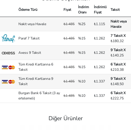
İndirim
İndirimli
Ödeme Türü
Fiyat
Taksit
Oranı
Fiyat
Nakit veya
Nakit veya Havale
₺1.485
%25
₺1.115
Havale
7 Taksit X
Paraf 7 Taksit
₺1.485
%15
₺1.262
₺180,32
9 Taksit X
Axess 9 Taksit
₺1.485
%15
₺1.262
₺140,25
Tüm Kredi Kartlarına 6
6 Taksit X
₺1.485
%15
₺1.262
Taksit
₺210,38
Tüm Kredi Kartlarına 9
9 Taksit X
₺1.485
%10
₺1.337
Taksit
₺148,50
Burgan Bank 6 Taksit (3 ay
6 Taksit X
₺1.485
%10
₺1.337
ertelemeli)
₺222,75
Diğer Ürünler