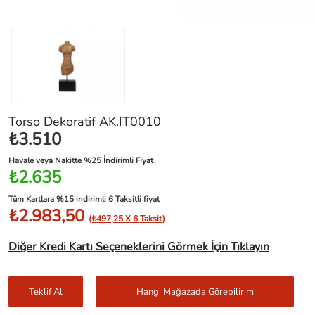
Torso Dekoratif AK.IT0010
₺3.510
Havale veya Nakitte %25 İndirimli Fiyat
₺2.635
Tüm Kartlara %15 indirimli 6 Taksitli fiyat
₺2.983,50
(₺497,25 X 6 Taksit)
Diğer Kredi Kartı Seçeneklerini Görmek İçin Tıklayın
Teklif Al
Hangi Mağazada Görebilirim