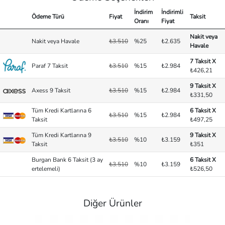
İndirim
İndirimli
Ödeme Türü
Fiyat
Taksit
Oranı
Fiyat
Nakit veya
Nakit veya Havale
₺3.510
%25
₺2.635
Havale
7 Taksit X
Paraf 7 Taksit
₺3.510
%15
₺2.984
₺426,21
9 Taksit X
Axess 9 Taksit
₺3.510
%15
₺2.984
₺331,50
Tüm Kredi Kartlarına 6
6 Taksit X
₺3.510
%15
₺2.984
Taksit
₺497,25
Tüm Kredi Kartlarına 9
9 Taksit X
₺3.510
%10
₺3.159
Taksit
₺351
Burgan Bank 6 Taksit (3 ay
6 Taksit X
₺3.510
%10
₺3.159
ertelemeli)
₺526,50
Diğer Ürünler