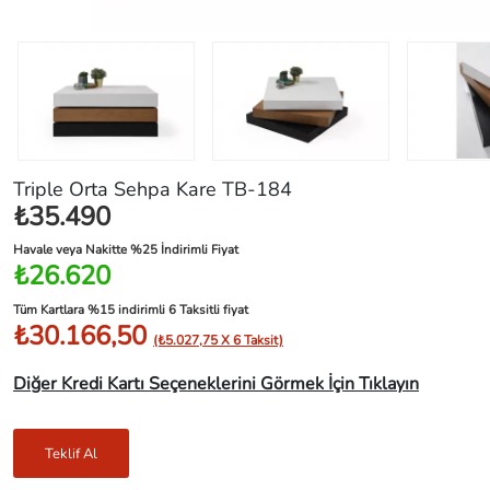
Triple Orta Sehpa Kare TB-184
₺35.490
Havale veya Nakitte %25 İndirimli Fiyat
₺26.620
Tüm Kartlara %15 indirimli 6 Taksitli fiyat
₺30.166,50
(₺5.027,75 X 6 Taksit)
Diğer Kredi Kartı Seçeneklerini Görmek İçin Tıklayın
Teklif Al