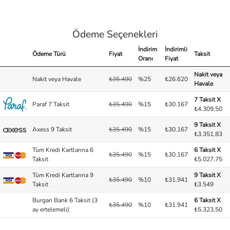
Ödeme Seçenekleri
İndirim
İndirimli
Ödeme Türü
Fiyat
Taksit
Oranı
Fiyat
Nakit veya
Nakit veya Havale
₺35.490
%25
₺26.620
Havale
7 Taksit X
Paraf 7 Taksit
₺35.490
%15
₺30.167
₺4.309,50
9 Taksit X
Axess 9 Taksit
₺35.490
%15
₺30.167
₺3.351,83
Tüm Kredi Kartlarına 6
6 Taksit X
₺35.490
%15
₺30.167
Taksit
₺5.027,75
Tüm Kredi Kartlarına 9
9 Taksit X
₺35.490
%10
₺31.941
Taksit
₺3.549
Burgan Bank 6 Taksit (3
6 Taksit X
₺35.490
%10
₺31.941
ay ertelemeli)
₺5.323,50