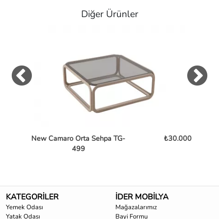
Diğer Ürünler
New Camaro Orta Sehpa TG-
₺30.000
Bent
499
KATEGORİLER
İDER MOBİLYA
Yemek Odası
Mağazalarımız
Yatak Odası
Bayi Formu