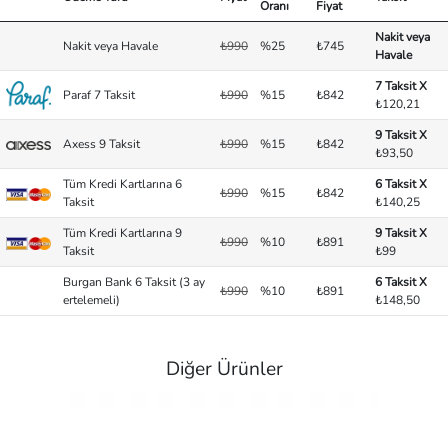
Oranı
Fiyat
Nakit veya
Nakit veya Havale
₺990
%25
₺745
Havale
7 Taksit X
Paraf 7 Taksit
₺990
%15
₺842
₺120,21
9 Taksit X
Axess 9 Taksit
₺990
%15
₺842
₺93,50
Tüm Kredi Kartlarına 6
6 Taksit X
₺990
%15
₺842
Taksit
₺140,25
Tüm Kredi Kartlarına 9
9 Taksit X
₺990
%10
₺891
Taksit
₺99
Burgan Bank 6 Taksit (3 ay
6 Taksit X
₺990
%10
₺891
ertelemeli)
₺148,50
Diğer Ürünler