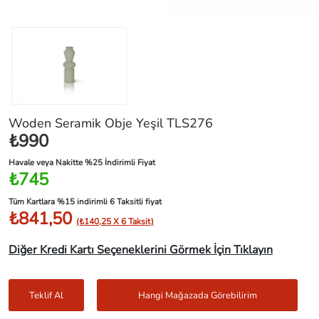
Woden Seramik Obje Yeşil TLS276
₺990
Havale veya Nakitte %25 İndirimli Fiyat
₺745
Tüm Kartlara %15 indirimli 6 Taksitli fiyat
₺841,50
(₺140,25 X 6 Taksit)
Diğer Kredi Kartı Seçeneklerini Görmek İçin Tıklayın
Teklif Al
Hangi Mağazada Görebilirim