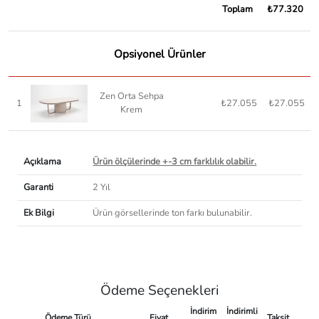
Toplam
₺77.320
Opsiyonel Ürünler
Zen Orta Sehpa
1
₺27.055
₺27.055
Krem
Açıklama
Ürün ölçülerinde +-3 cm farklılık olabilir.
Garanti
2 Yıl
Ek Bilgi
Ürün görsellerinde ton farkı bulunabilir.
Ödeme Seçenekleri
İndirim
İndirimli
Ödeme Türü
Fiyat
Taksit