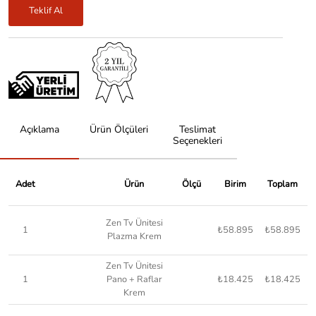
Teklif Al
Açıklama
Ürün Ölçüleri
Teslimat
Seçenekleri
Adet
Ürün
Ölçü
Birim
Toplam
Zen Tv Ünitesi
1
₺58.895
₺58.895
Plazma Krem
Zen Tv Ünitesi
1
Pano + Raflar
₺18.425
₺18.425
Krem