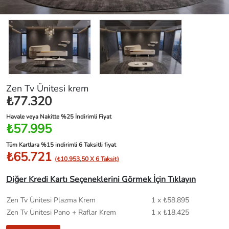
Zen Tv Ünitesi krem
₺77.320
Havale veya Nakitte %25 İndirimli Fiyat
₺57.995
Tüm Kartlara %15 indirimli 6 Taksitli fiyat
₺65.721
(₺10.953,50 X 6 Taksit)
Diğer Kredi Kartı Seçeneklerini Görmek İçin Tıklayın
Zen Tv Ünitesi Plazma Krem
1 x ₺58.895
Zen Tv Ünitesi Pano + Raflar Krem
1 x ₺18.425