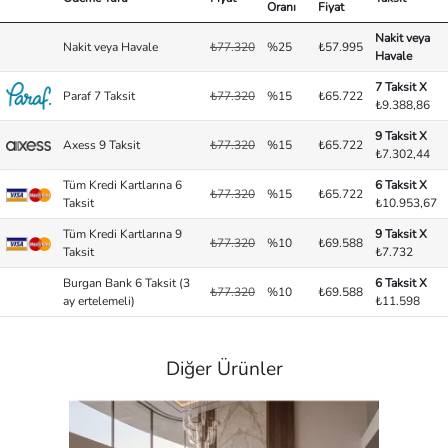
Oranı
Fiyat
Nakit veya
Nakit veya Havale
₺77.320
%25
₺57.995
Havale
7 Taksit X
Paraf 7 Taksit
₺77.320
%15
₺65.722
₺9.388,86
9 Taksit X
Axess 9 Taksit
₺77.320
%15
₺65.722
₺7.302,44
Tüm Kredi Kartlarına 6
6 Taksit X
₺77.320
%15
₺65.722
Taksit
₺10.953,67
Tüm Kredi Kartlarına 9
9 Taksit X
₺77.320
%10
₺69.588
Taksit
₺7.732
Burgan Bank 6 Taksit (3
6 Taksit X
₺77.320
%10
₺69.588
ay ertelemeli)
₺11.598
Diğer Ürünler