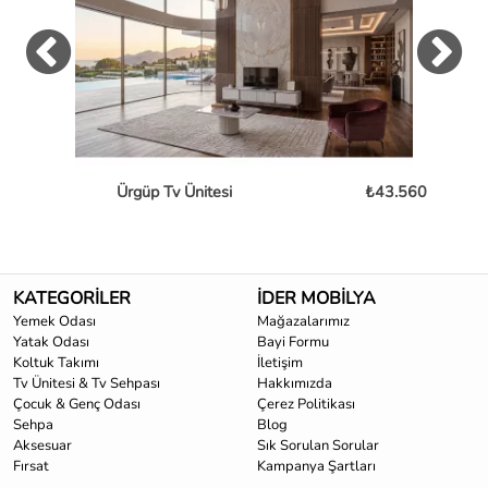
Ürgüp Tv Ünitesi
₺43.560
B
KATEGORİLER
İDER MOBİLYA
Yemek Odası
Mağazalarımız
Yatak Odası
Bayi Formu
Koltuk Takımı
İletişim
Tv Ünitesi & Tv Sehpası
Hakkımızda
Çocuk & Genç Odası
Çerez Politikası
Sehpa
Blog
Aksesuar
Sık Sorulan Sorular
Fırsat
Kampanya Şartları