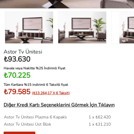
Astor Tv Ünitesi
₺93.630
Havale veya Nakitte %25 İndirimli Fiyat
₺70.225
Tüm Kartlara %15 indirimli 6 Taksitli fiyat
₺79.585
(₺13.264,17 X 6 Taksit)
Diğer Kredi Kartı Seçeneklerini Görmek İçin Tıklayın
Astor Tv Ünitesi Plazma 6 Kapaklı
1 x ₺62.420
Astor Tv Ünitesi Üst Blok
1 x ₺31.210