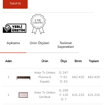
Teklif Al
Açıklama
Ürün Ölçüleri
Teslimat
Seçenekleri
Adet
Ürün
Ölçü
Birim
Toplam
Astor Tv Ünitesi
G: 247
1
Plazma 6
Y: 61
₺62.420
₺62.420
Kapaklı
D: 53
G: 200
Astor Tv Ünitesi
1
Y: 120
₺31.210
₺31.210
Üst Blok
D: 7