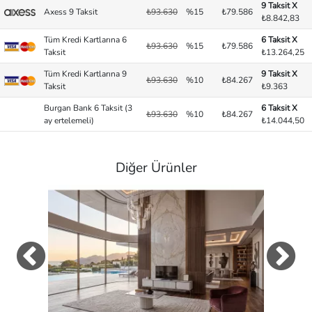
9 Taksit X
Axess 9 Taksit
₺93.630
%15
₺79.586
₺8.842,83
Tüm Kredi Kartlarına 6
6 Taksit X
₺93.630
%15
₺79.586
Taksit
₺13.264,25
Tüm Kredi Kartlarına 9
9 Taksit X
₺93.630
%10
₺84.267
Taksit
₺9.363
Burgan Bank 6 Taksit (3
6 Taksit X
₺93.630
%10
₺84.267
ay ertelemeli)
₺14.044,50
Diğer Ürünler