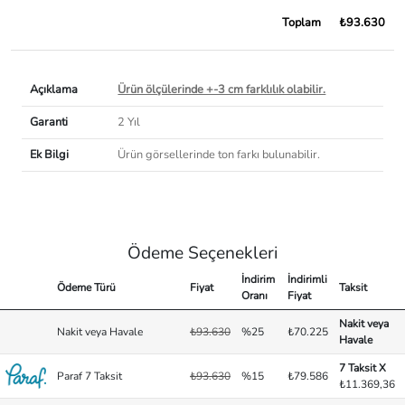
Toplam
₺93.630
Açıklama
Ürün ölçülerinde +-3 cm farklılık olabilir.
Garanti
2 Yıl
Ek Bilgi
Ürün görsellerinde ton farkı bulunabilir.
Ödeme Seçenekleri
İndirim
İndirimli
Ödeme Türü
Fiyat
Taksit
Oranı
Fiyat
Nakit veya
Nakit veya Havale
₺93.630
%25
₺70.225
Havale
7 Taksit X
Paraf 7 Taksit
₺93.630
%15
₺79.586
₺11.369,36