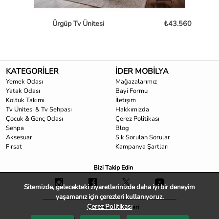
Ürgüp Tv Ünitesi
₺43.560
B
KATEGORİLER
İDER MOBİLYA
Yemek Odası
Mağazalarımız
Yatak Odası
Bayi Formu
Koltuk Takımı
İletişim
Tv Ünitesi & Tv Sehpası
Hakkımızda
Çocuk & Genç Odası
Çerez Politikası
Sehpa
Blog
Aksesuar
Sık Sorulan Sorular
Fırsat
Kampanya Şartları
Bizi Takip Edin
Sitemizde, gelecekteki ziyaretlerinizde daha iyi bir deneyim
yaşamanız için çerezleri kullanıyoruz.
Çerez Politikası
Müşteri Hizmetleri