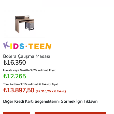
Bolera Çalışma Masası
₺16.350
Havale veya Nakitte %25 İndirimli Fiyat
₺12.265
Tüm Kartlara %15 indirimli 6 Taksitli fiyat
₺13.897,50
(₺2.316,25 X 6 Taksit)
Diğer Kredi Kartı Seçeneklerini Görmek İçin Tıklayın