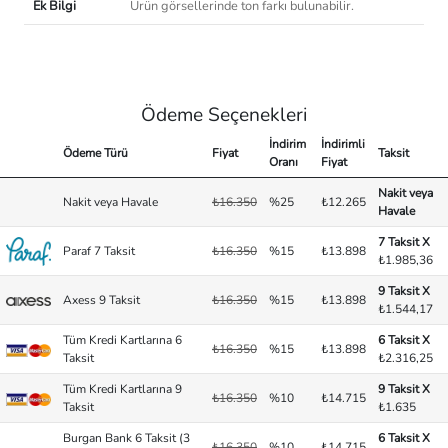
Ek Bilgi
Ürün görsellerinde ton farkı bulunabilir.
Ödeme Seçenekleri
İndirim
İndirimli
Ödeme Türü
Fiyat
Taksit
Oranı
Fiyat
Nakit veya
Nakit veya Havale
₺16.350
%25
₺12.265
Havale
7 Taksit X
Paraf 7 Taksit
₺16.350
%15
₺13.898
₺1.985,36
9 Taksit X
Axess 9 Taksit
₺16.350
%15
₺13.898
₺1.544,17
Tüm Kredi Kartlarına 6
6 Taksit X
₺16.350
%15
₺13.898
Taksit
₺2.316,25
Tüm Kredi Kartlarına 9
9 Taksit X
₺16.350
%10
₺14.715
Taksit
₺1.635
Burgan Bank 6 Taksit (3
6 Taksit X
₺16.350
%10
₺14.715