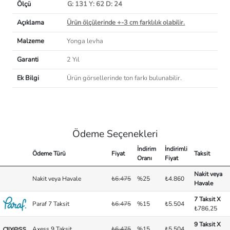
Ölçü
G: 131 Y: 62 D: 24
Açıklama
Ürün ölçülerinde +-3 cm farklılık olabilir.
Malzeme
Yonga levha
Garanti
2 Yıl
Ek Bilgi
Ürün görsellerinde ton farkı bulunabilir.
Ödeme Seçenekleri
İndirim
İndirimli
Ödeme Türü
Fiyat
Taksit
Oranı
Fiyat
Nakit veya
Nakit veya Havale
₺6.475
%25
₺4.860
Havale
7 Taksit X
Paraf 7 Taksit
₺6.475
%15
₺5.504
₺786,25
9 Taksit X
Axess 9 Taksit
₺6.475
%15
₺5.504