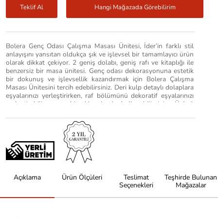
Teklif Al
Hangi Mağazada Görebilirim
Bolera Genç Odası Çalışma Masası Ünitesi, İder’in farklı stil
anlayışını yansıtan oldukça şık ve işlevsel bir tamamlayıcı ürün
olarak dikkat çekiyor. 2 geniş dolabı, geniş rafı ve kitaplığı ile
benzersiz bir masa ünitesi. Genç odası dekorasyonuna estetik
bir dokunuş ve işlevsellik kazandırmak için Bolera Çalışma
Masası Ünitesini tercih edebilirsiniz. Deri kulp detaylı dolaplara
eşyalarınızı yerleştirirken, raf bölümünü dekoratif eşyalarınızı
yerleştirebilir veya kitaplık olarak kullanabilirsiniz. Ürünü
incelemek için fiziksel mağazalarımızı ziyaret edebilir veya
hemen şimdi sipariş verebilirsiniz.
Açıklama
Ürün Ölçüleri
Teslimat
Teşhirde Bulunan
Seçenekleri
Mağazalar