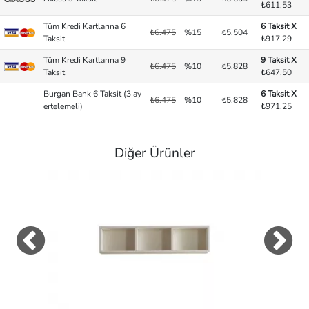
₺611,53
Tüm Kredi Kartlarına 6
6 Taksit X
₺6.475
%15
₺5.504
Taksit
₺917,29
Tüm Kredi Kartlarına 9
9 Taksit X
₺6.475
%10
₺5.828
Taksit
₺647,50
Burgan Bank 6 Taksit (3 ay
6 Taksit X
₺6.475
%10
₺5.828
ertelemeli)
₺971,25
Diğer Ürünler