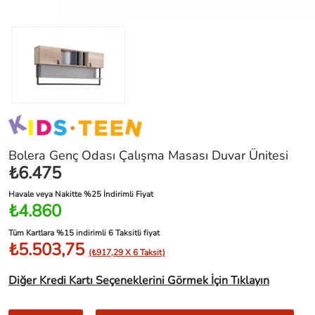
Bolera Genç Odası Çalışma Masası Duvar Ünitesi
₺6.475
Havale veya Nakitte %25 İndirimli Fiyat
₺4.860
Tüm Kartlara %15 indirimli 6 Taksitli fiyat
₺5.503,75
(₺917,29 X 6 Taksit)
Diğer Kredi Kartı Seçeneklerini Görmek İçin Tıklayın