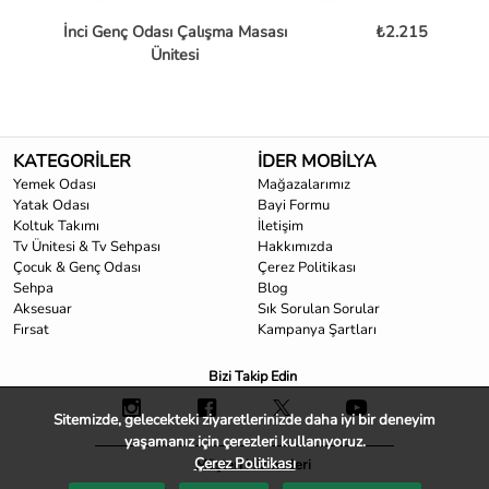
İnci Genç Odası Çalışma Masası
₺2.215
Ünitesi
KATEGORİLER
İDER MOBİLYA
Yemek Odası
Mağazalarımız
Yatak Odası
Bayi Formu
Koltuk Takımı
İletişim
Tv Ünitesi & Tv Sehpası
Hakkımızda
Çocuk & Genç Odası
Çerez Politikası
Sehpa
Blog
Aksesuar
Sık Sorulan Sorular
Fırsat
Kampanya Şartları
Bizi Takip Edin
Sitemizde, gelecekteki ziyaretlerinizde daha iyi bir deneyim
yaşamanız için çerezleri kullanıyoruz.
Çerez Politikası
Müşteri Hizmetleri