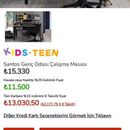
Santos Genç Odası Çalışma Masası
₺15.330
Havale veya Nakitte %25 İndirimli Fiyat
₺11.500
Tüm Kartlara %15 indirimli 6 Taksitli fiyat
₺13.030,50
(₺2.171,75 X 6 Taksit)
Diğer Kredi Kartı Seçeneklerini Görmek İçin Tıklayın