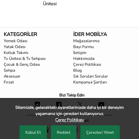
Ünitesi
KATEGORİLER
İDER MOBİLYA
Yemek Odası
Mağazalarımız
Yatak Odası
Bayi Formu
Koltuk Takımı
İletişim
Tv Ünitesi & Tv Sehpası
Hakkımızda
Çocuk & Genç Odası
Çerez Politikası
Sehpa
Blog
Aksesuar
Sık Sorulan Sorular
Fırsat
Kampanya Şartları
Bizi Takip Edin
Sitemizde, gelecekteki ziyaretlerinizde daha iyi bir deneyim
yaşamanız için çerezleri kullanıyoruz.
Çerez Politikası
Müşteri Hizmetleri
0850 466 33 33
Kabul Et
Reddet
Çerezleri Yönet