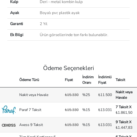
Kulp
Deri - metal kombin kulp
Ayak
Boyalı pvc plastik ayak
Garanti
2 Yıl
Ek Bilgi
Ürün görsellerinde ton farkı bulunabilir.
Ödeme Seçenekleri
İndirim
İndirimli
Ödeme Türü
Fiyat
Taksit
Oranı
Fiyat
Nakit veya
Nakit veya Havale
₺15.330
%25
₺11.500
Havale
7 Taksit X
Paraf 7 Taksit
₺15.330
%15
₺13.031
₺1.861,50
9 Taksit X
Axess 9 Taksit
₺15.330
%15
₺13.031
₺1.447,83