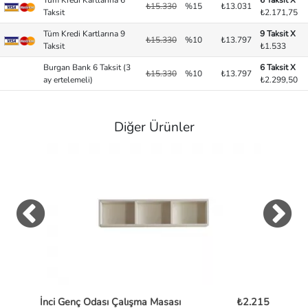
Tüm Kredi Kartlarına 6
6 Taksit X
₺15.330
%15
₺13.031
Taksit
₺2.171,75
Tüm Kredi Kartlarına 9
9 Taksit X
₺15.330
%10
₺13.797
Taksit
₺1.533
Burgan Bank 6 Taksit (3
6 Taksit X
₺15.330
%10
₺13.797
ay ertelemeli)
₺2.299,50
Diğer Ürünler
İnci Genç Odası Çalışma Masası
₺2.215