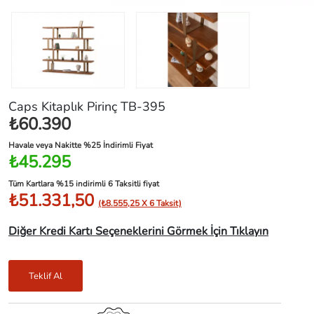
Caps Kitaplık Pirinç TB-395
₺60.390
Havale veya Nakitte %25 İndirimli Fiyat
₺45.295
Tüm Kartlara %15 indirimli 6 Taksitli fiyat
₺51.331,50
(₺8.555,25 X 6 Taksit)
Diğer Kredi Kartı Seçeneklerini Görmek İçin Tıklayın
Teklif Al