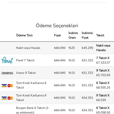
Ödeme Seçenekleri
İndirim
İndirimli
Ödeme Türü
Fiyat
Taksit
Oranı
Fiyat
Nakit veya
Nakit veya Havale
₺60.390
%25
₺45.295
Havale
7 Taksit X
Paraf 7 Taksit
₺60.390
%15
₺51.332
₺7.333,07
9 Taksit X
Axess 9 Taksit
₺60.390
%15
₺51.332
₺5.703,50
Tüm Kredi Kartlarına 6
6 Taksit X
₺60.390
%15
₺51.332
Taksit
₺8.555,25
Tüm Kredi Kartlarına 9
9 Taksit X
₺60.390
%10
₺54.351
Taksit
₺6.039
Burgan Bank 6 Taksit (3
6 Taksit X
₺60.390
%10
₺54.351
ay ertelemeli)
₺9.058,50