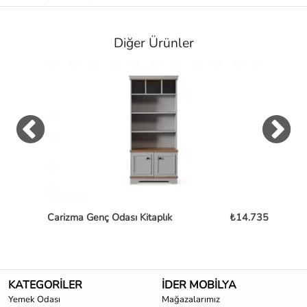
Diğer Ürünler
Carizma Genç Odası Kitaplık
₺14.735
Lo
KATEGORİLER
İDER MOBİLYA
Yemek Odası
Mağazalarımız