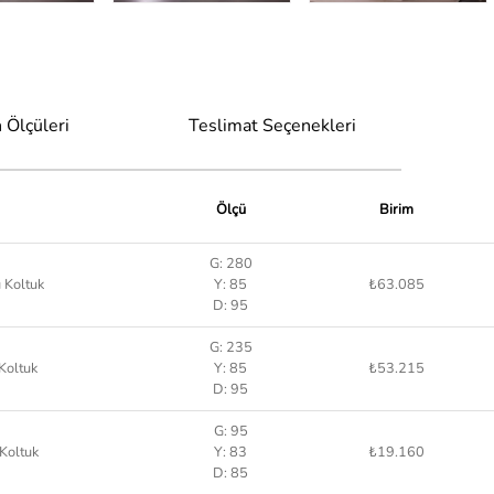
 Ölçüleri
Teslimat Seçenekleri
Ölçü
Birim
G: 280
 Koltuk
Y: 85
₺63.085
D: 95
G: 235
Koltuk
Y: 85
₺53.215
D: 95
G: 95
 Koltuk
Y: 83
₺19.160
D: 85