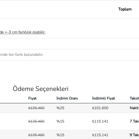
Toplam
e +-3 cm farklılık olabilir.
nde ton farkı bulunabilir.
Ödeme Seçenekleri
Fiyat
İndirim Oranı
İndirimli Fiyat
Taksi
₺135.460
%25
₺101.600
Nakit
₺135.460
%15
₺115.141
7 Tak
₺135.460
%15
₺115.141
9 Tak