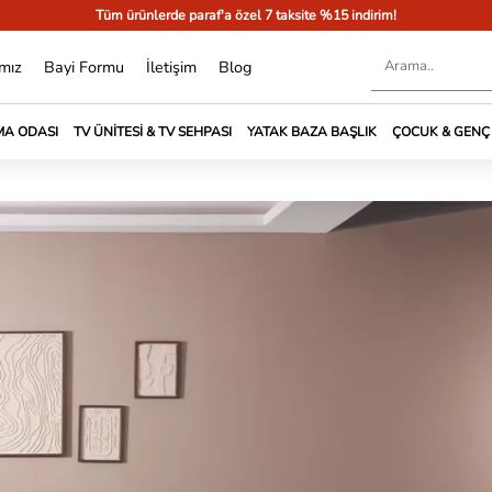
Tüm ürünlerde paraf'a özel 7 taksite %15 indirim!
mız
Bayi Formu
İletişim
Blog
A ODASI
TV ÜNITESI & TV SEHPASI
YATAK BAZA BAŞLIK
ÇOCUK & GENÇ