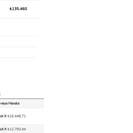
₺135.460
t
 veya Havale
sit X
₺16.448,71
sit X
₺12.793,44