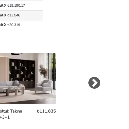
sit X
₺19.190,17
sit X
₺13.546
sit X
₺20.319
oltuk Takımı
₺111.835
Lupe Koltuk Takımı
₺99
+3+1