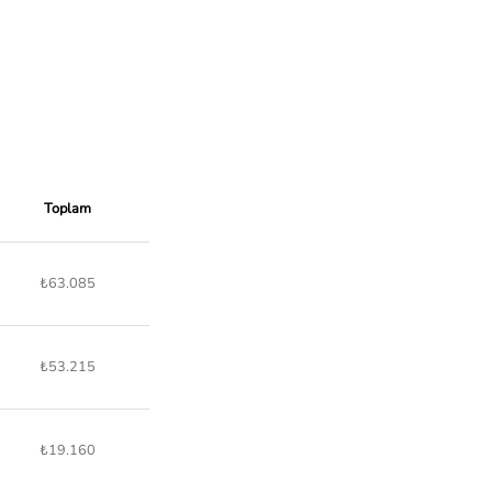
Toplam
₺63.085
₺53.215
₺19.160