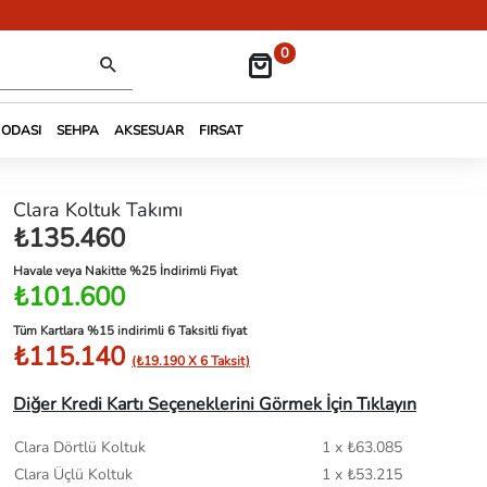
0
 ODASI
SEHPA
AKSESUAR
FIRSAT
Clara Koltuk Takımı
₺135.460
Havale veya Nakitte %25 İndirimli Fiyat
₺101.600
Tüm Kartlara %15 indirimli 6 Taksitli fiyat
₺115.140
(₺19.190 X 6 Taksit)
Diğer Kredi Kartı Seçeneklerini Görmek İçin Tıklayın
Clara Dörtlü Koltuk
1 x ₺63.085
Clara Üçlü Koltuk
1 x ₺53.215