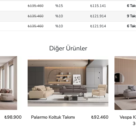
₺135.460
%15
₺115.141
6 Tak
₺135.460
%10
₺121.914
9 Tak
₺135.460
%10
₺121.914
6 Tak
Diğer Ürünler
₺98.900
Palermo Koltuk Takımı
₺92.460
Vespa K
3