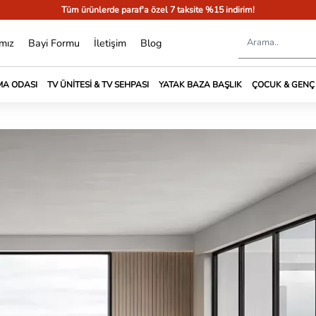
Tüm ürünlerde paraf'a özel 7 taksite %15 indirim!
mız
Bayi Formu
İletişim
Blog
A ODASI
TV ÜNITESI & TV SEHPASI
YATAK BAZA BAŞLIK
ÇOCUK & GENÇ