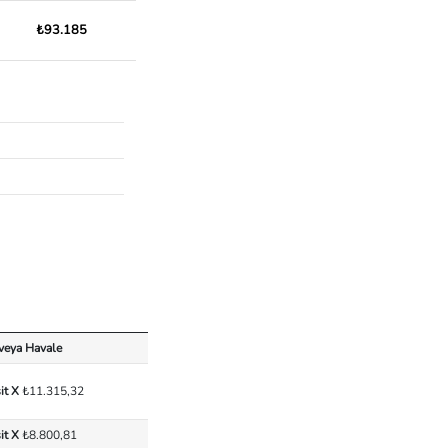
₺93.185
 veya Havale
it X
₺11.315,32
it X
₺8.800,81