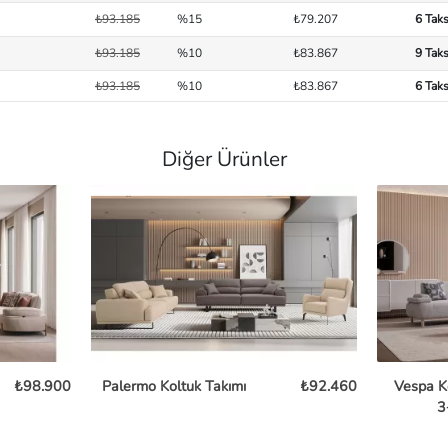
₺93.185
%15
₺79.207
6 Taks
₺93.185
%10
₺83.867
9 Taks
₺93.185
%10
₺83.867
6 Taks
Diğer Ürünler
₺98.900
Palermo Koltuk Takımı
₺92.460
Vespa K
3