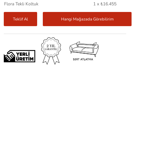
Flora Tekli Koltuk
1 x ₺16.455
Teklif Al
Hangi Mağazada Görebilirim