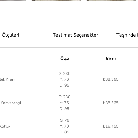
 Ölçüleri
Teslimat Seçenekleri
Teşhirde
Ölçü
Birim
G: 230
ltuk Krem
Y: 76
₺38.365
D: 95
G: 230
k Kahverengi
Y: 76
₺38.365
D: 95
G: 76
 Koltuk
Y: 70
₺16.455
D: 85