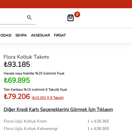
0
 ODASI
SEHPA
AKSESUAR
FIRSAT
Flora Koltuk Takımı
₺93.185
Havale veya Nakitte %25 İndirimli Fiyat
₺69.895
Tüm Kartlara %15 indirimli 6 Taksitli fiyat
₺79.206
(₺13.201 X 6 Taksit)
Diğer Kredi Kartı Seçeneklerini Görmek İçin Tıklayın
Flora Üçlü Koltuk Krem
1 x ₺38.365
Flora Üçlü Koltuk Kahverengi
1 x ₺38.365