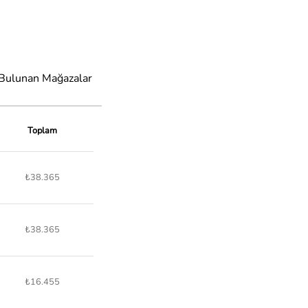
 Bulunan Mağazalar
Toplam
₺38.365
₺38.365
₺16.455