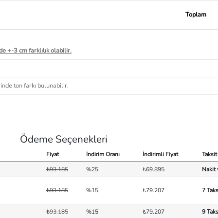
Toplam
e +-3 cm farklılık olabilir.
nde ton farkı bulunabilir.
Ödeme Seçenekleri
Fiyat
İndirim Oranı
İndirimli Fiyat
Taksit
₺93.185
%25
₺69.895
Nakit
₺93.185
%15
₺79.207
7 Taks
₺93.185
%15
₺79.207
9 Taks