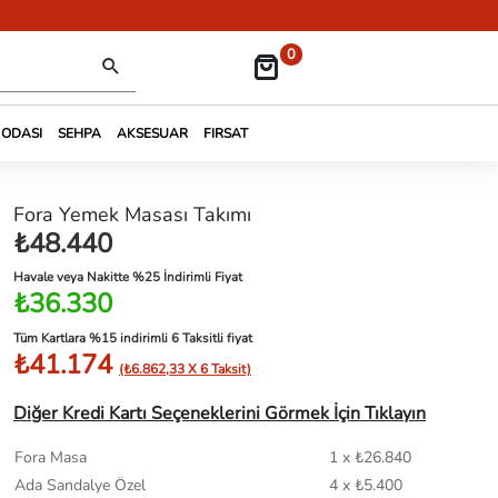
0
 ODASI
SEHPA
AKSESUAR
FIRSAT
Fora Yemek Masası Takımı
₺48.440
Havale veya Nakitte %25 İndirimli Fiyat
₺36.330
Tüm Kartlara %15 indirimli 6 Taksitli fiyat
₺41.174
(₺6.862,33 X 6 Taksit)
Diğer Kredi Kartı Seçeneklerini Görmek İçin Tıklayın
Fora Masa
1 x ₺26.840
Ada Sandalye Özel
4 x ₺5.400