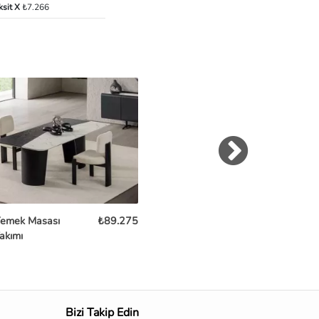
ksit X
₺7.266
Yemek Masası
₺89.275
Forres Yemek Masası
₺88
akımı
Takımı
Bizi Takip Edin