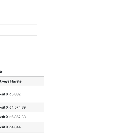
it
t veya Havale
ksit X
₺5.882
ksit X
₺4.574,89
ksit X
₺6.862,33
ksit X
₺4.844