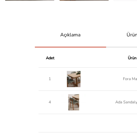
Açıklama
Ürün
Adet
Ürün
1
Fora M
4
Ada Sandal