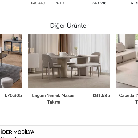
₺48.440
%10
₺43.596
6 Ta
Diğer Ürünler
₺70.805
Lagom Yemek Masası
₺81.595
Capella 
Takımı
T
İDER MOBİLYA