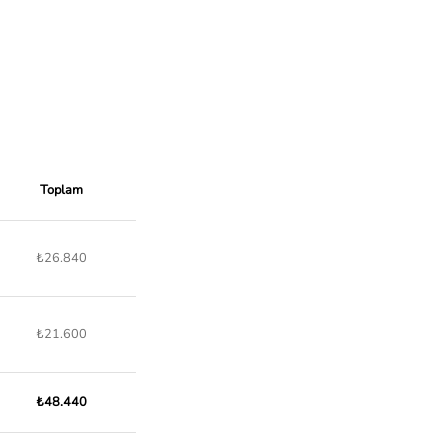
Toplam
₺26.840
₺21.600
₺48.440