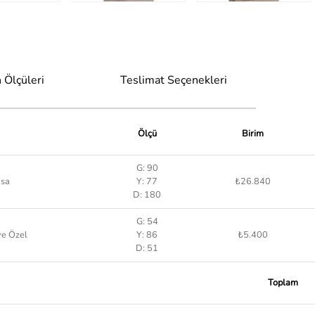
 Ölçüleri
Teslimat Seçenekleri
Ölçü
Birim
G: 90
asa
Y: 77
₺26.840
D: 180
G: 54
ye Özel
Y: 86
₺5.400
D: 51
Toplam