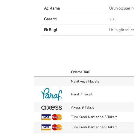
Açıklama
Ürün ölçülerind
Garanti
2 Yıl
Ek Bilgi
Ürün görselleri
Ödeme Türü
Nakit veya Havale
Paraf 7 Taksit
Axess 9 Taksit
Tüm Kredi Kartlarına 6 Taksit
Tüm Kredi Kartlarına 9 Taksit