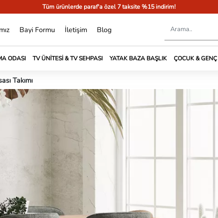
Tüm ürünlerde paraf'a özel 7 taksite %15 indirim!
mız
Bayi Formu
İletişim
Blog
A ODASI
TV ÜNITESI & TV SEHPASI
YATAK BAZA BAŞLIK
ÇOCUK & GENÇ
ası Takımı