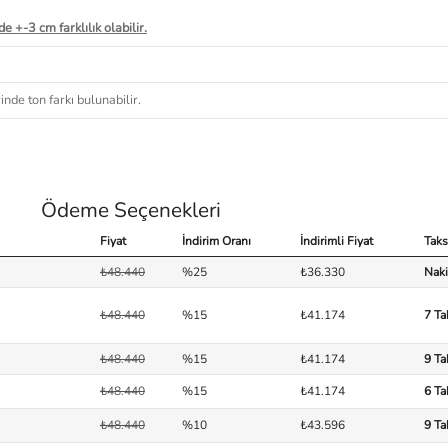
e +-3 cm farklılık olabilir.
nde ton farkı bulunabilir.
Ödeme Seçenekleri
Fiyat
İndirim Oranı
İndirimli Fiyat
Taks
₺48.440
%25
₺36.330
Naki
₺48.440
%15
₺41.174
7 Ta
₺48.440
%15
₺41.174
9 Ta
₺48.440
%15
₺41.174
6 Ta
₺48.440
%10
₺43.596
9 Ta