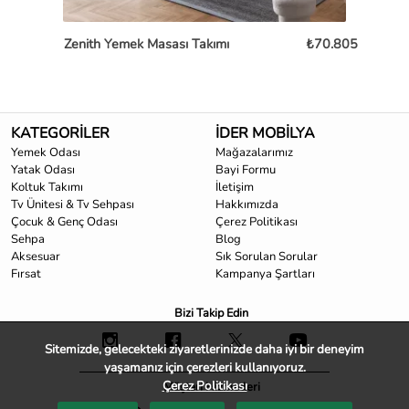
Zenith Yemek Masası Takımı
₺70.805
Lag
KATEGORİLER
İDER MOBİLYA
Yemek Odası
Mağazalarımız
Yatak Odası
Bayi Formu
Koltuk Takımı
İletişim
Tv Ünitesi & Tv Sehpası
Hakkımızda
Çocuk & Genç Odası
Çerez Politikası
Sehpa
Blog
Aksesuar
Sık Sorulan Sorular
Fırsat
Kampanya Şartları
Bizi Takip Edin
Sitemizde, gelecekteki ziyaretlerinizde daha iyi bir deneyim
yaşamanız için çerezleri kullanıyoruz.
Çerez Politikası
Müşteri Hizmetleri