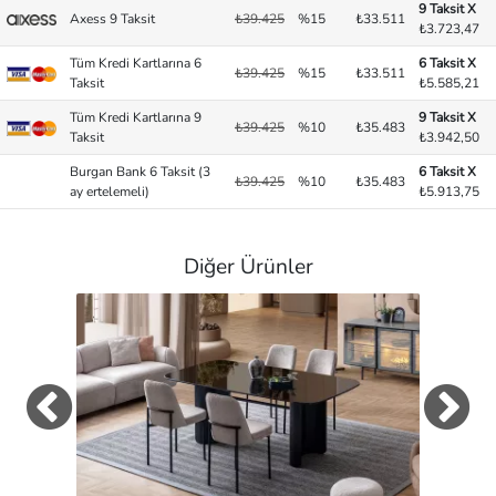
9 Taksit X
Axess 9 Taksit
₺39.425
%15
₺33.511
₺3.723,47
Tüm Kredi Kartlarına 6
6 Taksit X
₺39.425
%15
₺33.511
Taksit
₺5.585,21
Tüm Kredi Kartlarına 9
9 Taksit X
₺39.425
%10
₺35.483
Taksit
₺3.942,50
Burgan Bank 6 Taksit (3
6 Taksit X
₺39.425
%10
₺35.483
ay ertelemeli)
₺5.913,75
Diğer Ürünler