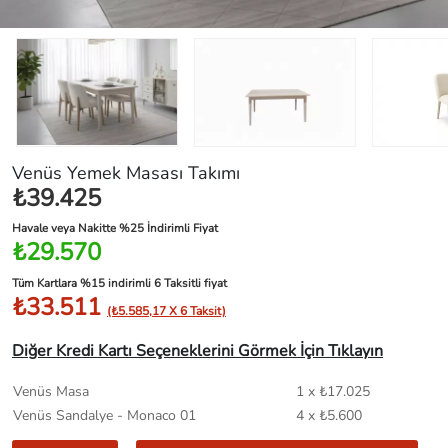
Venüs Yemek Masası Takımı
₺39.425
Havale veya Nakitte %25 İndirimli Fiyat
₺29.570
Tüm Kartlara %15 indirimli 6 Taksitli fiyat
₺33.511
(₺5.585,17 X 6 Taksit)
Diğer Kredi Kartı Seçeneklerini Görmek İçin Tıklayın
Venüs Masa
1 x ₺17.025
Venüs Sandalye - Monaco 01
4 x ₺5.600