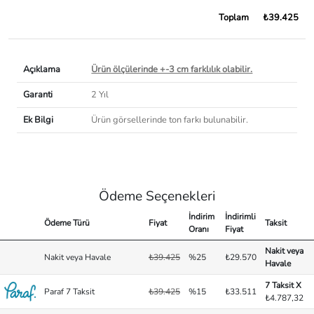
Toplam
₺39.425
Açıklama
Ürün ölçülerinde +-3 cm farklılık olabilir.
Garanti
2 Yıl
Ek Bilgi
Ürün görsellerinde ton farkı bulunabilir.
Ödeme Seçenekleri
İndirim
İndirimli
Ödeme Türü
Fiyat
Taksit
Oranı
Fiyat
Nakit veya
Nakit veya Havale
₺39.425
%25
₺29.570
Havale
7 Taksit X
Paraf 7 Taksit
₺39.425
%15
₺33.511
₺4.787,32