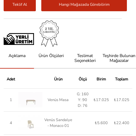
Teklif Al
Hangi Mağazada Görebilirim
Açıklama
Ürün Ölçüleri
Teslimat
Teşhirde Bulunan
Seçenekleri
Mağazalar
Adet
Ürün
Ölçü
Birim
Toplam
G: 160
1
Venüs Masa
Y: 90
₺17.025
₺17.025
D: 76
Venüs Sandalye
4
₺5.600
₺22.400
- Monaco 01