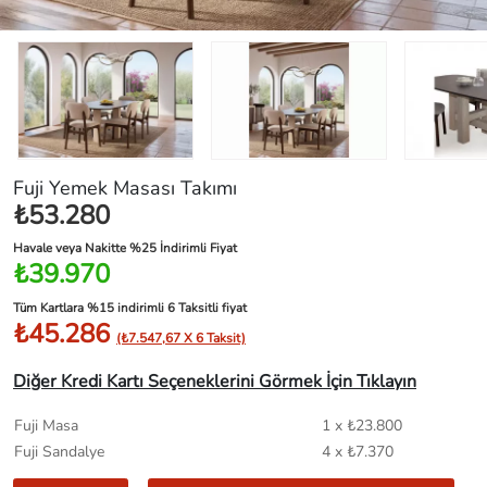
Fuji Yemek Masası Takımı
₺53.280
Havale veya Nakitte %25 İndirimli Fiyat
₺39.970
Tüm Kartlara %15 indirimli 6 Taksitli fiyat
₺45.286
(₺7.547,67 X 6 Taksit)
Diğer Kredi Kartı Seçeneklerini Görmek İçin Tıklayın
Fuji Masa
1 x ₺23.800
Fuji Sandalye
4 x ₺7.370