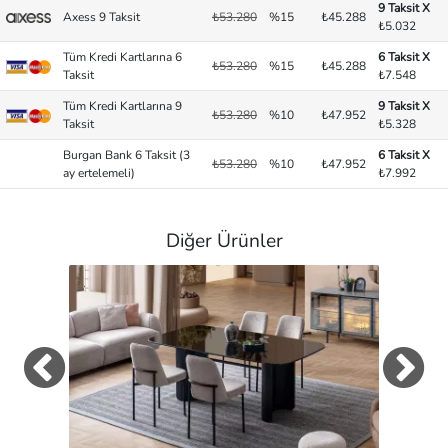
9 Taksit X
Axess 9 Taksit
₺53.280
%15
₺45.288
₺5.032
Tüm Kredi Kartlarına 6
6 Taksit X
₺53.280
%15
₺45.288
Taksit
₺7.548
Tüm Kredi Kartlarına 9
9 Taksit X
₺53.280
%10
₺47.952
Taksit
₺5.328
Burgan Bank 6 Taksit (3
6 Taksit X
₺53.280
%10
₺47.952
ay ertelemeli)
₺7.992
Diğer Ürünler