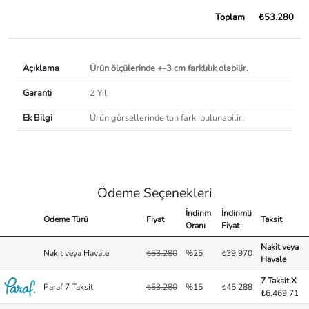
Toplam
₺53.280
Açıklama
Ürün ölçülerinde +-3 cm farklılık olabilir.
Garanti
2 Yıl
Ek Bilgi
Ürün görsellerinde ton farkı bulunabilir.
Ödeme Seçenekleri
İndirim
İndirimli
Ödeme Türü
Fiyat
Taksit
Oranı
Fiyat
Nakit veya
Nakit veya Havale
₺53.280
%25
₺39.970
Havale
7 Taksit X
Paraf 7 Taksit
₺53.280
%15
₺45.288
₺6.469,71