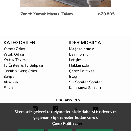
Zenith Yemek Masası Takımı
₺70.805
Lag
KATEGORİLER
İDER MOBİLYA
Yemek Odası
Mağazalarımız
Yatak Odası
Bayi Formu
Koltuk Takımı
İletişim
Tv Ünitesi & Tv Sehpası
Hakkımızda
Çocuk & Genç Odası
Çerez Politikası
Sehpa
Blog
Aksesuar
Sık Sorulan Sorular
Fırsat
Kampanya Şartları
Bizi Takip Edin
Sitemizde, gelecekteki ziyaretlerinizde daha iyi bir deneyim
yaşamanız için çerezleri kullanıyoruz.
Çerez Politikası
Müşteri Hizmetleri