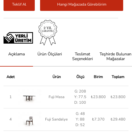
Teklif Al
Hangi Mağazada Görebilirim
Açıklama
Ürün Ölçüleri
Teslimat
Teşhirde Bulunan
Seçenekleri
Mağazalar
Adet
Ürün
Ölçü
Birim
Toplam
G: 208
1
Fuji Masa
Y: 77.5
₺23.800
₺23.800
D: 100
G: 48
4
Fuji Sandalye
Y: 88
₺7.370
₺29.480
D: 52