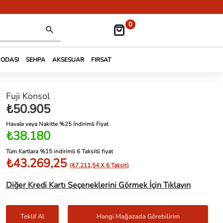
0
 ODASI
SEHPA
AKSESUAR
FIRSAT
Fuji Konsol
₺50.905
Havale veya Nakitte %25 İndirimli Fiyat
₺38.180
Tüm Kartlara %15 indirimli 6 Taksitli fiyat
₺43.269,25
(₺7.211,54 X 6 Taksit)
Diğer Kredi Kartı Seçeneklerini Görmek İçin Tıklayın
Teklif Al
Hangi Mağazada Görebilirim