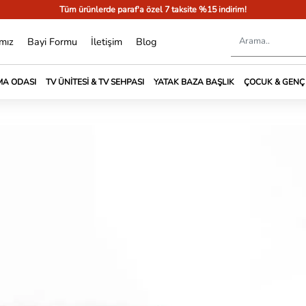
Tüm ürünlerde paraf'a özel 7 taksite %15 indirim!
mız
Bayi Formu
İletişim
Blog
A ODASI
TV ÜNITESI & TV SEHPASI
YATAK BAZA BAŞLIK
ÇOCUK & GENÇ