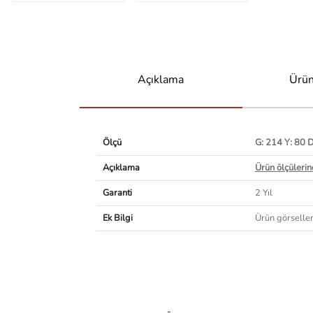
Açıklama
Ürün
Ölçü
G: 214 Y: 80 D
Açıklama
Ürün ölçülerind
Garanti
2 Yıl
Ek Bilgi
Ürün görselleri