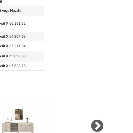
it
t veya Havale
ksit X
₺6.181,32
ksit X
₺4.807,69
ksit X
₺7.211,54
ksit X
₺5.090,50
ksit X
₺7.635,75