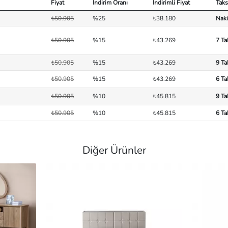
Fiyat
İndirim Oranı
İndirimli Fiyat
Taks
₺50.905
%25
₺38.180
Naki
₺50.905
%15
₺43.269
7 Ta
₺50.905
%15
₺43.269
9 Ta
₺50.905
%15
₺43.269
6 Ta
₺50.905
%10
₺45.815
9 Ta
₺50.905
%10
₺45.815
6 Ta
Diğer Ürünler