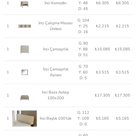
1
İnci Komodin
Y: 48
₺6.305
₺6.305
D: 45
G: 104
İnci Çalışma Masası
1
Y: 25
₺2.215
₺2.215
Ünitesi
D: 16
G: 90
1
İnci Çamaşırlık
Y: 88
₺15.085
₺15.085
D: 51
G: 70
İnci Çamaşırlık
1
Y: 60
₺3.515
₺3.515
Aynası
D: 5
İnci Baza Aytaşı
1
₺17.305
₺17.305
100x200
G: 112
1
İnci Başlık 100'lük
Y: 109
₺5.165
₺5.165
D: 6
G: 60