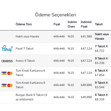
Ödeme Seçenekleri
İndirim
İndirimli
Ödeme Türü
Fiyat
Taksit
Oranı
Fiyat
Nakit veya
Nakit veya Havale
₺55.440
%25
₺41.585
Havale
7 Taksit X
Paraf 7 Taksit
₺55.440
%15
₺47.124
₺6.732
9 Taksit X
Axess 9 Taksit
₺55.440
%15
₺47.124
₺5.236
Tüm Kredi Kartlarına 6
6 Taksit X
₺55.440
%15
₺47.124
Taksit
₺7.854
Tüm Kredi Kartlarına 9
9 Taksit X
₺55.440
%10
₺49.896
Taksit
₺5.544
Burgan Bank 6 Taksit (3
6 Taksit X
₺55.440
%10
₺49.896
ay ertelemeli)
₺8.316