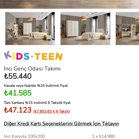
İnci Genç Odası Takımı
₺55.440
Havale veya Nakitte %25 İndirimli Fiyat
₺41.585
Tüm Kartlara %15 indirimli 6 Taksitli fiyat
₺47.123
(₺7.853,83 X 6 Taksit)
Diğer Kredi Kartı Seçeneklerini Görmek İçin Tıklayın
İnci Karyola 100x200
1 x ₺14.980