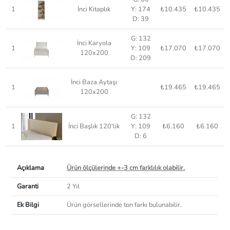
1
İnci Kitaplık
Y: 174
₺10.435
₺10.435
D: 39
G: 132
İnci Karyola
1
Y: 109
₺17.070
₺17.070
120x200
D: 209
İnci Baza Aytaşı
1
₺19.465
₺19.465
120x200
G: 132
1
İnci Başlık 120'lik
Y: 109
₺6.160
₺6.160
D: 6
Açıklama
Ürün ölçülerinde +-3 cm farklılık olabilir.
Garanti
2 Yıl
Ek Bilgi
Ürün görsellerinde ton farkı bulunabilir.