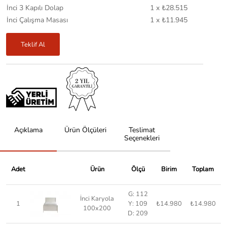
İnci 3 Kapılı Dolap
1 x ₺28.515
İnci Çalışma Masası
1 x ₺11.945
Teklif Al
Açıklama
Ürün Ölçüleri
Teslimat
Seçenekleri
Adet
Ürün
Ölçü
Birim
Toplam
G: 112
İnci Karyola
1
Y: 109
₺14.980
₺14.980
100x200
D: 209