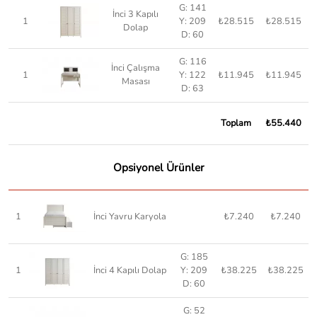
G: 141
İnci 3 Kapılı
1
Y: 209
₺28.515
₺28.515
Dolap
D: 60
G: 116
İnci Çalışma
1
Y: 122
₺11.945
₺11.945
Masası
D: 63
Toplam
₺55.440
Opsiyonel Ürünler
1
İnci Yavru Karyola
₺7.240
₺7.240
G: 185
1
İnci 4 Kapılı Dolap
Y: 209
₺38.225
₺38.225
D: 60
G: 52