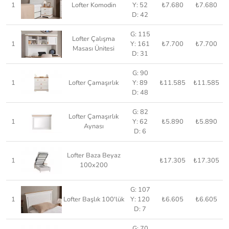
1
Lofter Komodin
Y: 52
₺7.680
₺7.680
D: 42
G: 115
Lofter Çalışma
1
Y: 161
₺7.700
₺7.700
Masası Ünitesi
D: 31
G: 90
1
Lofter Çamaşırlık
Y: 89
₺11.585
₺11.585
D: 48
G: 82
Lofter Çamaşırlık
1
Y: 62
₺5.890
₺5.890
Aynası
D: 6
Lofter Baza Beyaz
1
₺17.305
₺17.305
100x200
G: 107
1
Lofter Başlık 100'lük
Y: 120
₺6.605
₺6.605
D: 7
G: 70