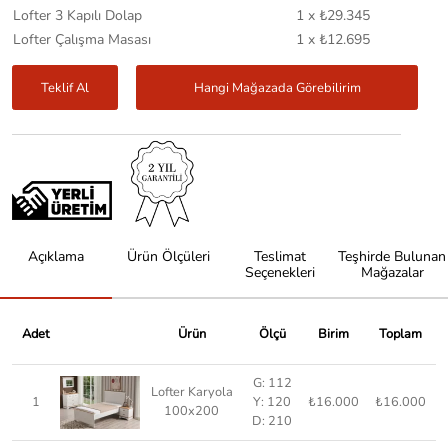
Lofter 3 Kapılı Dolap
1 x ₺29.345
Lofter Çalışma Masası
1 x ₺12.695
Teklif Al
Hangi Mağazada Görebilirim
Açıklama
Ürün Ölçüleri
Teslimat
Teşhirde Bulunan
Seçenekleri
Mağazalar
Adet
Ürün
Ölçü
Birim
Toplam
G: 112
Lofter Karyola
1
Y: 120
₺16.000
₺16.000
100x200
D: 210