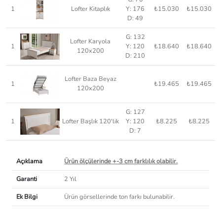
1
Lofter Kitaplık
Y: 176
₺15.030
₺15.030
D: 49
G: 132
Lofter Karyola
1
Y: 120
₺18.640
₺18.640
120x200
D: 210
Lofter Baza Beyaz
1
₺19.465
₺19.465
120x200
G: 127
1
Lofter Başlık 120'lik
Y: 120
₺8.225
₺8.225
D: 7
Açıklama
Ürün ölçülerinde +-3 cm farklılık olabilir.
Garanti
2 Yıl
Ek Bilgi
Ürün görsellerinde ton farkı bulunabilir.