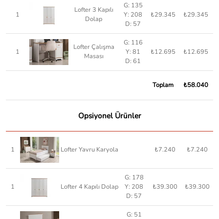
G: 135
Lofter 3 Kapılı
1
Y: 208
₺29.345
₺29.345
Dolap
D: 57
G: 116
Lofter Çalışma
1
Y: 81
₺12.695
₺12.695
Masası
D: 61
Toplam
₺58.040
Opsiyonel Ürünler
1
Lofter Yavru Karyola
₺7.240
₺7.240
G: 178
1
Lofter 4 Kapılı Dolap
Y: 208
₺39.300
₺39.300
D: 57
G: 51