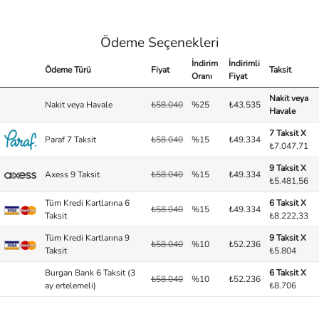
Ödeme Seçenekleri
İndirim
İndirimli
Ödeme Türü
Fiyat
Taksit
Oranı
Fiyat
Nakit veya
Nakit veya Havale
₺58.040
%25
₺43.535
Havale
7 Taksit X
Paraf 7 Taksit
₺58.040
%15
₺49.334
₺7.047,71
9 Taksit X
Axess 9 Taksit
₺58.040
%15
₺49.334
₺5.481,56
Tüm Kredi Kartlarına 6
6 Taksit X
₺58.040
%15
₺49.334
Taksit
₺8.222,33
Tüm Kredi Kartlarına 9
9 Taksit X
₺58.040
%10
₺52.236
Taksit
₺5.804
Burgan Bank 6 Taksit (3
6 Taksit X
₺58.040
%10
₺52.236
ay ertelemeli)
₺8.706