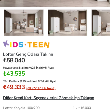
Lofter Genç Odası Takımı
₺58.040
Havale veya Nakitte %25 İndirimli Fiyat
₺43.535
Tüm Kartlara %15 indirimli 6 Taksitli fiyat
₺49.333
(₺8.222,17 X 6 Taksit)
Diğer Kredi Kartı Seçeneklerini Görmek İçin Tıklayın
Lofter Karyola 100x200
1 x ₺16.000