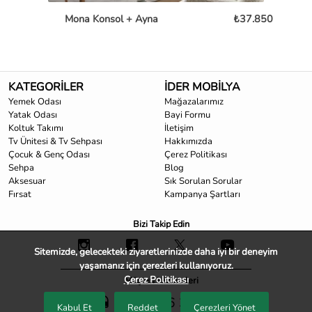
Mona Konsol + Ayna
₺37.850
KATEGORİLER
İDER MOBİLYA
Yemek Odası
Mağazalarımız
Yatak Odası
Bayi Formu
Koltuk Takımı
İletişim
Tv Ünitesi & Tv Sehpası
Hakkımızda
Çocuk & Genç Odası
Çerez Politikası
Sehpa
Blog
Aksesuar
Sık Sorulan Sorular
Fırsat
Kampanya Şartları
Bizi Takip Edin
Sitemizde, gelecekteki ziyaretlerinizde daha iyi bir deneyim
yaşamanız için çerezleri kullanıyoruz.
Çerez Politikası
Müşteri Hizmetleri
0850 466 33 33
Kabul Et
Reddet
Çerezleri Yönet