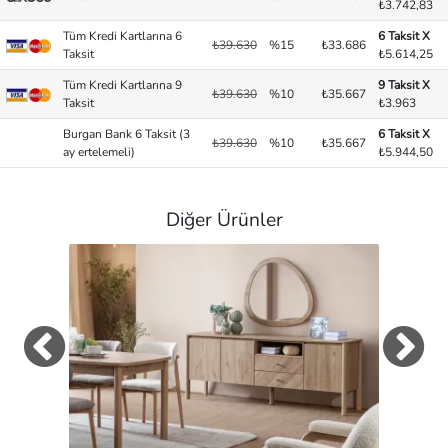
₺3.742,83
Tüm Kredi Kartlarına 6
6 Taksit X
₺39.630
%15
₺33.686
Taksit
₺5.614,25
Tüm Kredi Kartlarına 9
9 Taksit X
₺39.630
%10
₺35.667
Taksit
₺3.963
Burgan Bank 6 Taksit (3
6 Taksit X
₺39.630
%10
₺35.667
ay ertelemeli)
₺5.944,50
Diğer Ürünler