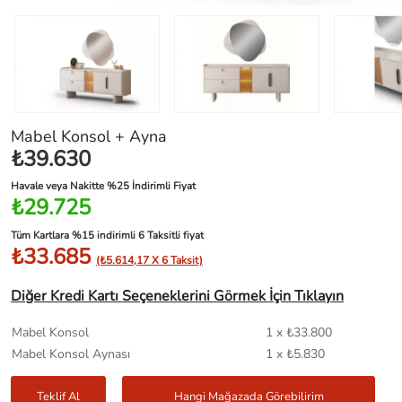
Mabel Konsol + Ayna
₺39.630
Havale veya Nakitte %25 İndirimli Fiyat
₺29.725
Tüm Kartlara %15 indirimli 6 Taksitli fiyat
₺33.685
(₺5.614,17 X 6 Taksit)
Diğer Kredi Kartı Seçeneklerini Görmek İçin Tıklayın
Mabel Konsol
1 x ₺33.800
Mabel Konsol Aynası
1 x ₺5.830
Teklif Al
Hangi Mağazada Görebilirim