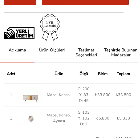
Açıklama
Ürün Ölçüleri
Teslimat
Teşhirde Bulunan
Seçenekleri
Mağazalar
Adet
Ürün
Ölçü
Birim
Toplam
G: 200
1
Mabel Konsol
Y: 83
₺33.800
₺33.800
D: 49
G: 103
Mabel Konsol
1
Y: 102
₺5.830
₺5.830
Aynası
D: 2