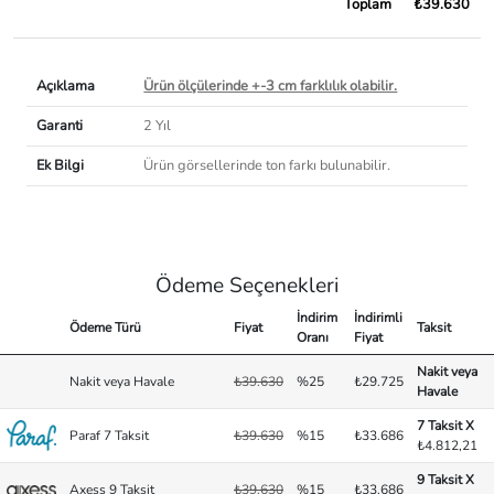
Toplam
₺39.630
Açıklama
Ürün ölçülerinde +-3 cm farklılık olabilir.
Garanti
2 Yıl
Ek Bilgi
Ürün görsellerinde ton farkı bulunabilir.
Ödeme Seçenekleri
İndirim
İndirimli
Ödeme Türü
Fiyat
Taksit
Oranı
Fiyat
Nakit veya
Nakit veya Havale
₺39.630
%25
₺29.725
Havale
7 Taksit X
Paraf 7 Taksit
₺39.630
%15
₺33.686
₺4.812,21
9 Taksit X
Axess 9 Taksit
₺39.630
%15
₺33.686