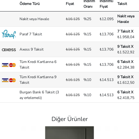
İndirim
İndirimli
Ödeme Türü
Fiyat
Taksit
Oranı
Fiyat
Nakit veya
Nakit veya Havale
₺16.125
%25
₺12.095
Havale
7 Taksit X
Paraf 7 Taksit
₺16.125
%15
₺13.706
₺1.958,04
9 Taksit X
Axess 9 Taksit
₺16.125
%15
₺13.706
₺1.522,92
Tüm Kredi Kartlarına 6
6 Taksit X
₺16.125
%15
₺13.706
Taksit
₺2.284,38
Tüm Kredi Kartlarına 9
9 Taksit X
₺16.125
%10
₺14.513
Taksit
₺1.612,50
Burgan Bank 6 Taksit (3
6 Taksit X
₺16.125
%10
₺14.513
ay ertelemeli)
₺2.418,75
Diğer Ürünler