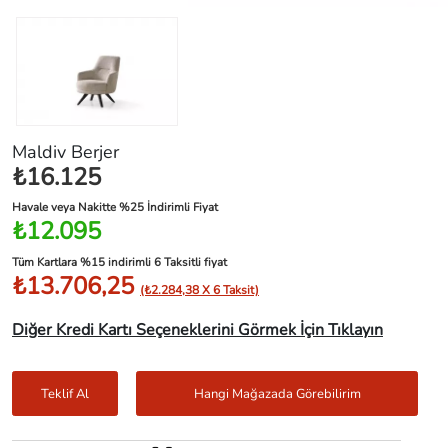
Maldiv Berjer
₺16.125
Havale veya Nakitte %25 İndirimli Fiyat
₺12.095
Tüm Kartlara %15 indirimli 6 Taksitli fiyat
₺13.706,25
(₺2.284,38 X 6 Taksit)
Diğer Kredi Kartı Seçeneklerini Görmek İçin Tıklayın
Teklif Al
Hangi Mağazada Görebilirim