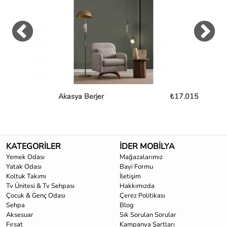
Akasya Berjer
₺17.015
KATEGORİLER
İDER MOBİLYA
Yemek Odası
Mağazalarımız
Yatak Odası
Bayi Formu
Koltuk Takımı
İletişim
Tv Ünitesi & Tv Sehpası
Hakkımızda
Çocuk & Genç Odası
Çerez Politikası
Sehpa
Blog
Aksesuar
Sık Sorulan Sorular
Fırsat
Kampanya Şartları