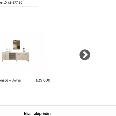
ksit X
₺5.677,50
onsol + Ayna
₺29.600
Clara Konsol
₺36
Bizi Takip Edin