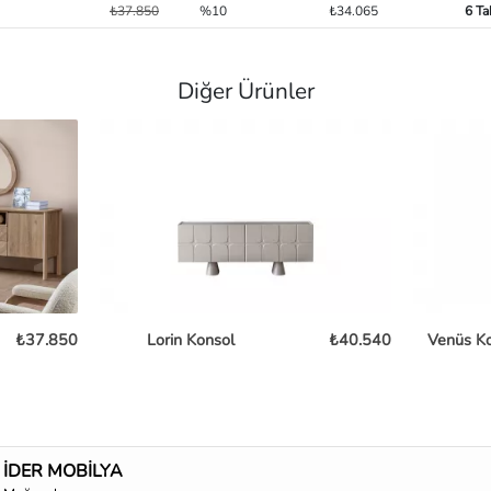
₺37.850
%10
₺34.065
6 Ta
Diğer Ürünler
₺37.850
Lorin Konsol
₺40.540
Venüs K
İDER MOBİLYA