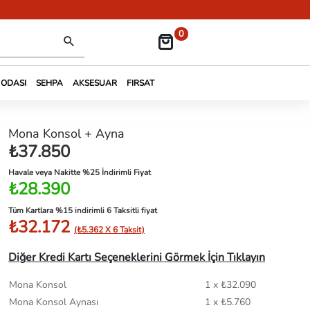
0
 ODASI
SEHPA
AKSESUAR
FIRSAT
Mona Konsol + Ayna
₺37.850
Havale veya Nakitte %25 İndirimli Fiyat
₺28.390
Tüm Kartlara %15 indirimli 6 Taksitli fiyat
₺32.172
(₺5.362 X 6 Taksit)
Diğer Kredi Kartı Seçeneklerini Görmek İçin Tıklayın
Mona Konsol
1 x ₺32.090
Mona Konsol Aynası
1 x ₺5.760