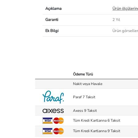
Açıklama
Ürün ölçülerind
Garanti
2 Yıl
Ek Bilgi
Ürün görselleri
Ödeme Türü
Nakit veya Havale
Paraf 7 Taksit
Axess 9 Taksit
Tüm Kredi Kartlarına 6 Taksit
Tüm Kredi Kartlarına 9 Taksit