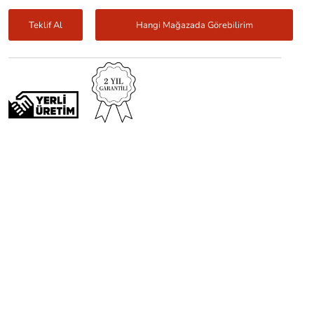
Teklif Al
Hangi Mağazada Görebilirim