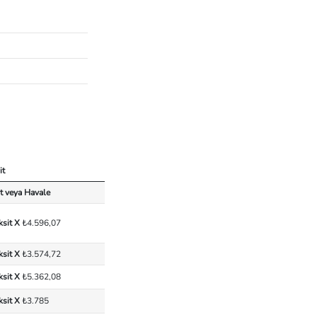
it
t veya Havale
ksit X
₺4.596,07
ksit X
₺3.574,72
ksit X
₺5.362,08
ksit X
₺3.785