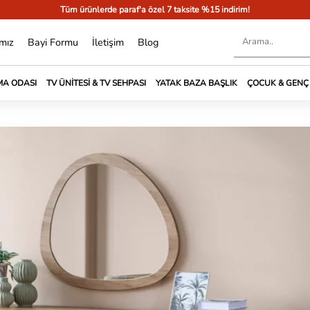
Tüm ürünlerde paraf'a özel 7 taksite %15 indirim!
mız
Bayi Formu
İletişim
Blog
A ODASI
TV ÜNITESI & TV SEHPASI
YATAK BAZA BAŞLIK
ÇOCUK & GENÇ