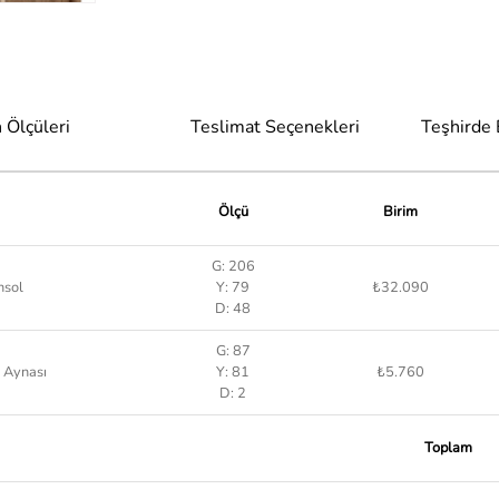
 Ölçüleri
Teslimat Seçenekleri
Teşhirde
Ölçü
Birim
G: 206
nsol
Y: 79
₺32.090
D: 48
G: 87
 Aynası
Y: 81
₺5.760
D: 2
Toplam