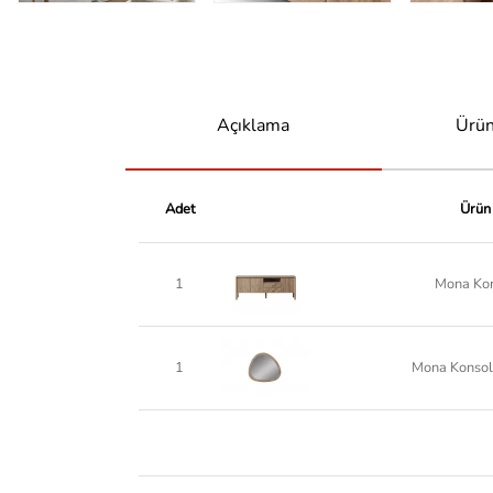
Açıklama
Ürün
Adet
Ürün
1
Mona Ko
1
Mona Konsol