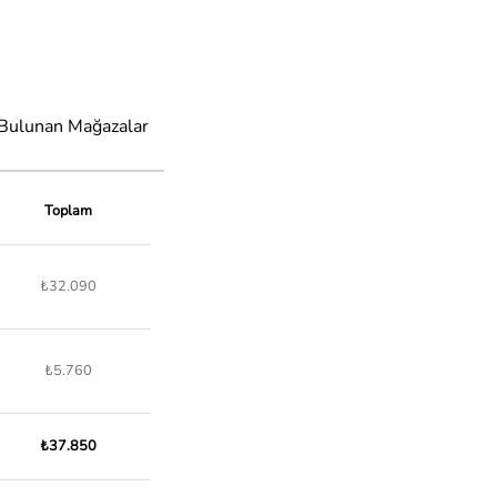
 Bulunan Mağazalar
Toplam
₺32.090
₺5.760
₺37.850