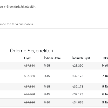
e +-3 cm farklılık olabilir.
nde ton farkı bulunabilir.
Ödeme Seçenekleri
Fiyat
İndirim Oranı
İndirimli Fiyat
Taks
₺37.850
%25
₺28.390
Naki
₺37.850
%15
₺32.173
7 Ta
₺37.850
%15
₺32.173
9 Ta
₺37.850
%15
₺32.173
6 Ta
₺37.850
%10
₺34.065
9 Ta