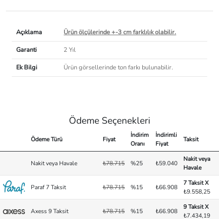
Açıklama
Ürün ölçülerinde +-3 cm farklılık olabilir.
Garanti
2 Yıl
Ek Bilgi
Ürün görsellerinde ton farkı bulunabilir.
Ödeme Seçenekleri
İndirim
İndirimli
Ödeme Türü
Fiyat
Taksit
Oranı
Fiyat
Nakit veya
Nakit veya Havale
₺78.715
%25
₺59.040
Havale
7 Taksit X
Paraf 7 Taksit
₺78.715
%15
₺66.908
₺9.558,25
9 Taksit X
Axess 9 Taksit
₺78.715
%15
₺66.908
₺7.434,19