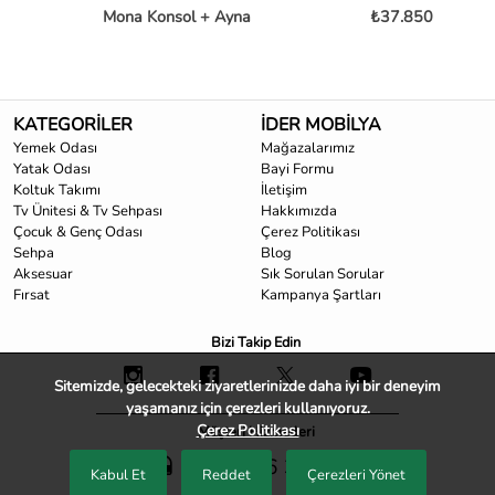
Mona Konsol + Ayna
₺37.850
KATEGORİLER
İDER MOBİLYA
Yemek Odası
Mağazalarımız
Yatak Odası
Bayi Formu
Koltuk Takımı
İletişim
Tv Ünitesi & Tv Sehpası
Hakkımızda
Çocuk & Genç Odası
Çerez Politikası
Sehpa
Blog
Aksesuar
Sık Sorulan Sorular
Fırsat
Kampanya Şartları
Bizi Takip Edin
Sitemizde, gelecekteki ziyaretlerinizde daha iyi bir deneyim
yaşamanız için çerezleri kullanıyoruz.
Çerez Politikası
Müşteri Hizmetleri
0850 466 33 33
Kabul Et
Reddet
Çerezleri Yönet