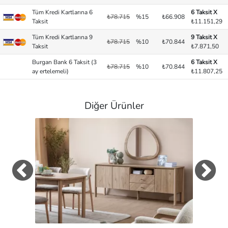
Tüm Kredi Kartlarına 6
6 Taksit X
₺78.715
%15
₺66.908
Taksit
₺11.151,29
Tüm Kredi Kartlarına 9
9 Taksit X
₺78.715
%10
₺70.844
Taksit
₺7.871,50
Burgan Bank 6 Taksit (3
6 Taksit X
₺78.715
%10
₺70.844
ay ertelemeli)
₺11.807,25
Diğer Ürünler