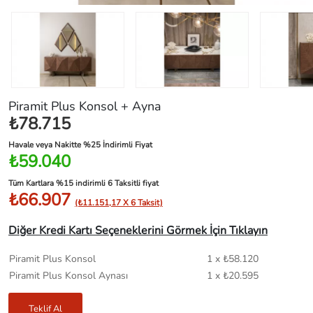
Piramit Plus Konsol + Ayna
₺78.715
Havale veya Nakitte %25 İndirimli Fiyat
₺59.040
Tüm Kartlara %15 indirimli 6 Taksitli fiyat
₺66.907
(₺11.151,17 X 6 Taksit)
Diğer Kredi Kartı Seçeneklerini Görmek İçin Tıklayın
Piramit Plus Konsol
1 x ₺58.120
Piramit Plus Konsol Aynası
1 x ₺20.595
Teklif Al