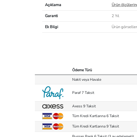
Açıklama
Ürün ölçülerind
Garanti
2 Yıl
Ek Bilgi
Ürün görselleri
Ödeme Türü
Nakit veya Havale
Paraf 7 Taksit
Axess 9 Taksit
Tüm Kredi Kartlarına 6 Taksit
Tüm Kredi Kartlarına 9 Taksit
Burgan Bank 6 Taksit (3 ay ertelemeli)