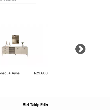
onsol + Ayna
₺29.600
Clara Konsol
₺36
Bizi Takip Edin