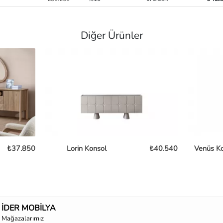
Diğer Ürünler
₺37.850
Lorin Konsol
₺40.540
Venüs K
İDER MOBİLYA
Mağazalarımız