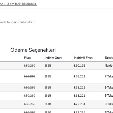
e +-3 cm farklılık olabilir.
nde ton farkı bulunabilir.
Ödeme Seçenekleri
Fiyat
İndirim Oranı
İndirimli Fiyat
Taksit
₺80.260
%25
₺60.195
Nakit
₺80.260
%15
₺68.221
7 Taks
₺80.260
%15
₺68.221
9 Taks
₺80.260
%15
₺68.221
6 Taks
₺80.260
%10
₺72.234
9 Taks
₺80.260
%10
₺72.234
6 Taks