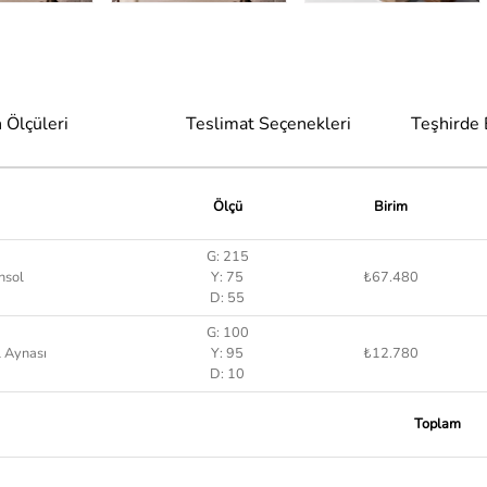
 Ölçüleri
Teslimat Seçenekleri
Teşhirde
Ölçü
Birim
G: 215
nsol
Y: 75
₺67.480
D: 55
G: 100
 Aynası
Y: 95
₺12.780
D: 10
Toplam