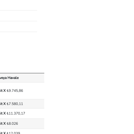
 veya Havale
it X
₺9.745,86
it X
₺7.580,11
it X
₺11.370,17
it X
₺8.026
it X
₺12.039