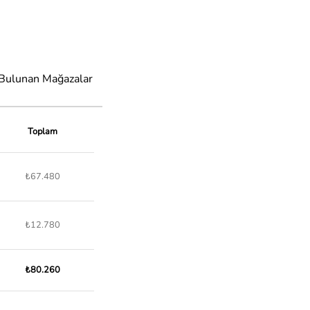
 Bulunan Mağazalar
Toplam
₺67.480
₺12.780
₺80.260