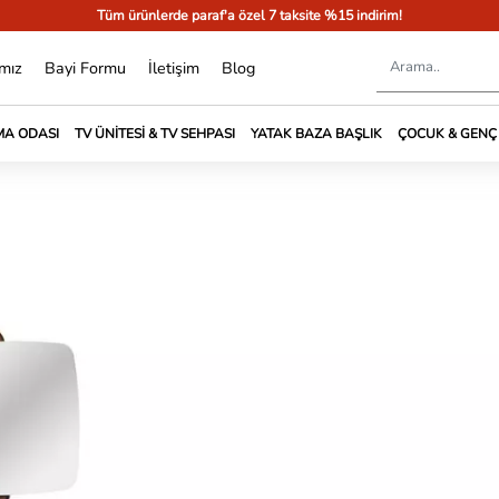
Tüm ürünlerde paraf'a özel 7 taksite %15 indirim!
mız
Bayi Formu
İletişim
Blog
A ODASI
TV ÜNITESI & TV SEHPASI
YATAK BAZA BAŞLIK
ÇOCUK & GENÇ