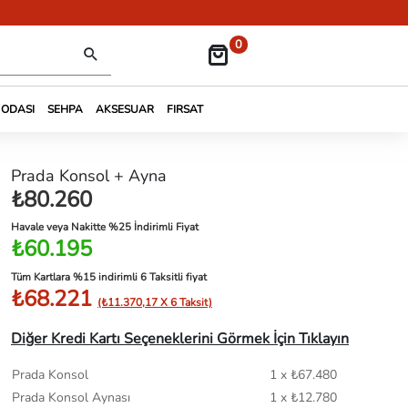
0
 ODASI
SEHPA
AKSESUAR
FIRSAT
Prada Konsol + Ayna
₺80.260
Havale veya Nakitte %25 İndirimli Fiyat
₺60.195
Tüm Kartlara %15 indirimli 6 Taksitli fiyat
₺68.221
(₺11.370,17 X 6 Taksit)
Diğer Kredi Kartı Seçeneklerini Görmek İçin Tıklayın
Prada Konsol
1 x ₺67.480
Prada Konsol Aynası
1 x ₺12.780