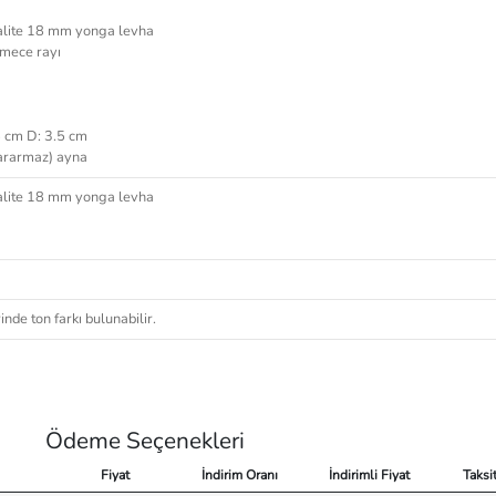
alite 18 mm yonga levha
kmece rayı
5 cm D: 3.5 cm
kararmaz) ayna
alite 18 mm yonga levha
nde ton farkı bulunabilir.
Ödeme Seçenekleri
Fiyat
İndirim Oranı
İndirimli Fiyat
Taksi