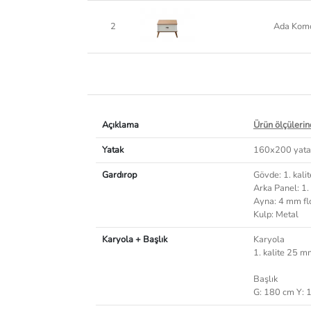
2
Ada Kom
Açıklama
Ürün ölçülerind
Yatak
160x200 yatak
Gardırop
Gövde: 1. kal
Arka Panel: 1.
Ayna: 4 mm fl
Kulp: Metal
Karyola + Başlık
Karyola
1. kalite 25 
Başlık
G: 180 cm Y: 