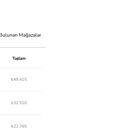
 Bulunan Mağazalar
Toplam
₺49.415
₺32.510
₺22.765