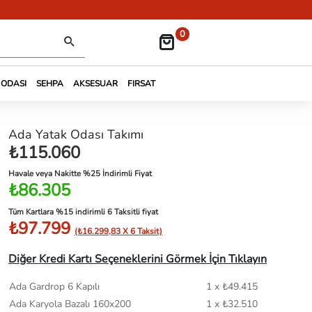
0
 ODASI
SEHPA
AKSESUAR
FIRSAT
Ada Yatak Odası Takımı
₺115.060
Havale veya Nakitte %25 İndirimli Fiyat
₺86.305
Tüm Kartlara %15 indirimli 6 Taksitli fiyat
₺97.799
(₺16.299,83 X 6 Taksit)
Diğer Kredi Kartı Seçeneklerini Görmek İçin Tıklayın
Ada Gardrop 6 Kapılı
1 x ₺49.415
Ada Karyola Bazalı 160x200
1 x ₺32.510