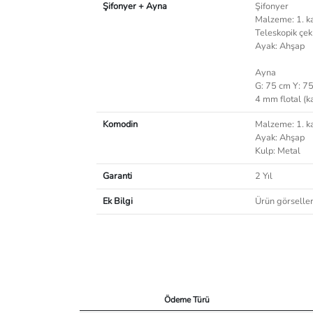
Şifonyer + Ayna
Şifonyer
Malzeme: 1. k
Teleskopik çe
Ayak: Ahşap
Ayna
G: 75 cm Y: 7
4 mm flotal (
Komodin
Malzeme: 1. k
Ayak: Ahşap
Kulp: Metal
Garanti
2 Yıl
Ek Bilgi
Ürün görselleri
Ödeme Türü