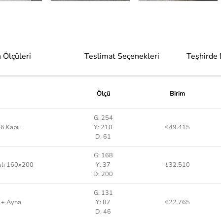
 Ölçüleri
Teslimat Seçenekleri
Teşhirde
Ölçü
Birim
G: 254
6 Kapılı
Y: 210
₺49.415
D: 61
G: 168
alı 160x200
Y: 37
₺32.510
D: 200
G: 131
 + Ayna
Y: 87
₺22.765
D: 46