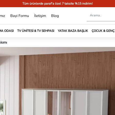
Tüm ürünlerde paraf'a özel 7 taksite %15 indirim!
mız
Bayi Formu
İletişim
Blog
A ODASI
TV ÜNITESI & TV SEHPASI
YATAK BAZA BAŞLIK
ÇOCUK & GENÇ
kımı