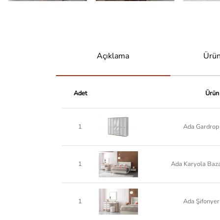
Açıklama
Ürün
Adet
Ürün
1
Ada Gardrop 
1
Ada Karyola Baz
1
Ada Şifonyer