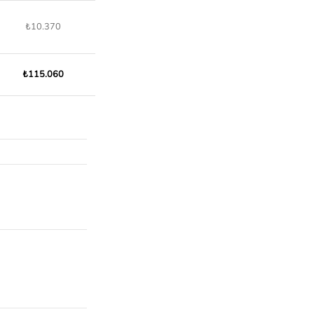
₺10.370
₺115.060