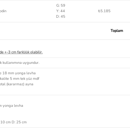
G: 59
odin
Y: 44
₺5.185
D: 45
Toplam
e +-3 cm farklılık olabilir.
 kullanımına uygundur.
ite 18 mm yonga levha
 kalite 5 mm tek yüz mdf
otal (kararmaz) ayna
mm yonga levha
110 cm D: 25 cm