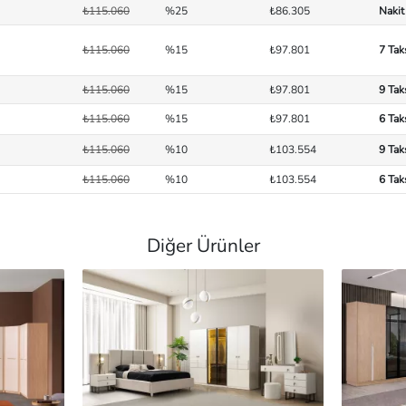
₺115.060
%25
₺86.305
Nakit
₺115.060
%15
₺97.801
7 Tak
₺115.060
%15
₺97.801
9 Tak
₺115.060
%15
₺97.801
6 Tak
₺115.060
%10
₺103.554
9 Tak
₺115.060
%10
₺103.554
6 Tak
Diğer Ürünler