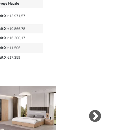
 veya Havale
sit X
₺13.971,57
sit X
₺10.866,78
sit X
₺16.300,17
sit X
₺11.506
sit X
₺17.259