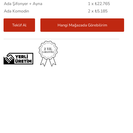
Ada Şifonyer + Ayna
1 x ₺22.765
Ada Komodin
2 x ₺5.185
Teklif Al
Hangi Mağazada Görebilirim