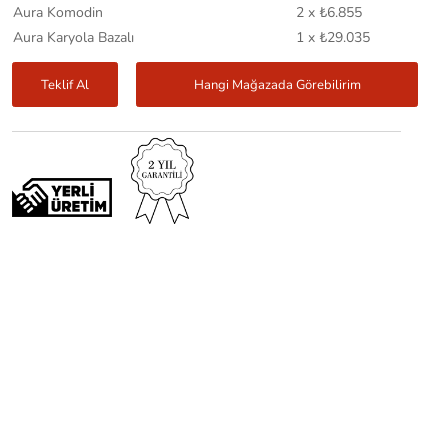
Aura Komodin
2 x ₺6.855
Aura Karyola Bazalı
1 x ₺29.035
Teklif Al
Hangi Mağazada Görebilirim