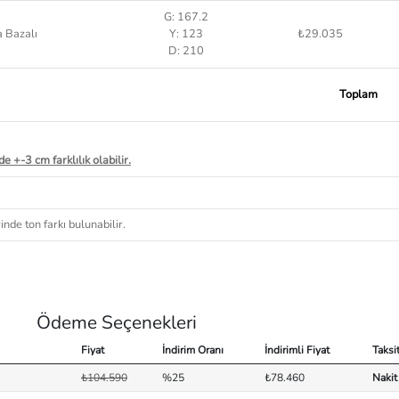
G: 167.2
 Bazalı
Y: 123
₺29.035
D: 210
Toplam
e +-3 cm farklılık olabilir.
nde ton farkı bulunabilir.
Ödeme Seçenekleri
Fiyat
İndirim Oranı
İndirimli Fiyat
Taksi
₺104.590
%25
₺78.460
Nakit