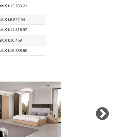
sit X
₺12.700,21
sit X
₺9.877,94
sit X
₺14.816,92
sit X
₺10.459
sit X
₺15.688,50