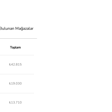
 Bulunan Mağazalar
Toplam
₺42.815
₺19.030
₺13.710