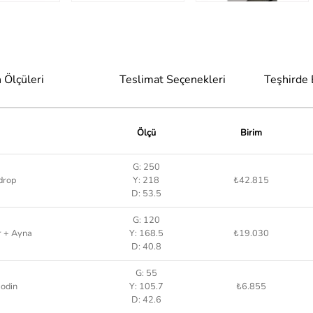
 Ölçüleri
Teslimat Seçenekleri
Teşhirde
Ölçü
Birim
G: 250
drop
Y: 218
₺42.815
D: 53.5
G: 120
r + Ayna
Y: 168.5
₺19.030
D: 40.8
G: 55
odin
Y: 105.7
₺6.855
D: 42.6