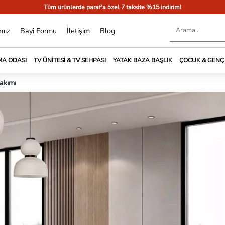
Tüm ürünlerde paraf'a özel 7 taksite %15 indirim!
mız
Bayi Formu
İletişim
Blog
A ODASI
TV ÜNITESI & TV SEHPASI
YATAK BAZA BAŞLIK
ÇOCUK & GENÇ
akımı