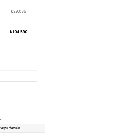
₺29.035
₺104.590
t
 veya Havale