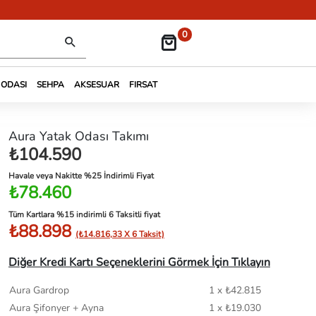
0
 ODASI
SEHPA
AKSESUAR
FIRSAT
Aura Yatak Odası Takımı
₺104.590
Havale veya Nakitte %25 İndirimli Fiyat
₺78.460
Tüm Kartlara %15 indirimli 6 Taksitli fiyat
₺88.898
(₺14.816,33 X 6 Taksit)
Diğer Kredi Kartı Seçeneklerini Görmek İçin Tıklayın
Aura Gardrop
1 x ₺42.815
Aura Şifonyer + Ayna
1 x ₺19.030