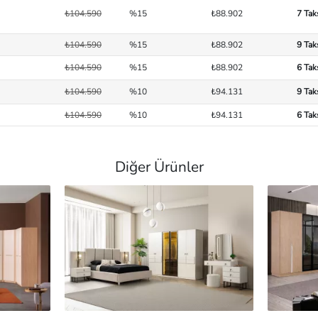
₺104.590
%15
₺88.902
7 Tak
₺104.590
%15
₺88.902
9 Tak
₺104.590
%15
₺88.902
6 Tak
₺104.590
%10
₺94.131
9 Tak
₺104.590
%10
₺94.131
6 Tak
Diğer Ürünler