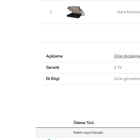
1
Aura Karyola
Açıklama
Ürün ölçülerind
Garanti
2 Yıl
Ek Bilgi
Ürün görselleri
Ödeme Türü
Nakit veya Havale