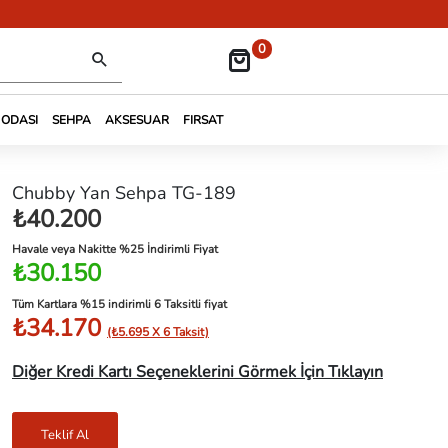
0
 ODASI
SEHPA
AKSESUAR
FIRSAT
Chubby Yan Sehpa TG-189
₺40.200
Havale veya Nakitte %25 İndirimli Fiyat
₺30.150
Tüm Kartlara %15 indirimli 6 Taksitli fiyat
₺34.170
(₺5.695 X 6 Taksit)
Diğer Kredi Kartı Seçeneklerini Görmek İçin Tıklayın
Teklif Al