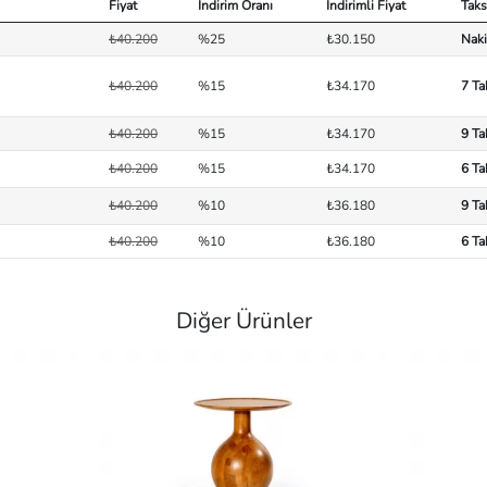
Fiyat
İndirim Oranı
İndirimli Fiyat
Taks
₺40.200
%25
₺30.150
Naki
₺40.200
%15
₺34.170
7 Ta
₺40.200
%15
₺34.170
9 Ta
₺40.200
%15
₺34.170
6 Ta
₺40.200
%10
₺36.180
9 Ta
₺40.200
%10
₺36.180
6 Ta
Diğer Ürünler