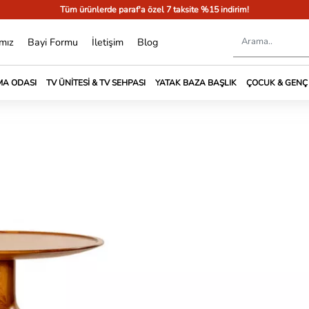
Tüm ürünlerde paraf'a özel 7 taksite %15 indirim!
mız
Bayi Formu
İletişim
Blog
A ODASI
TV ÜNITESI & TV SEHPASI
YATAK BAZA BAŞLIK
ÇOCUK & GENÇ