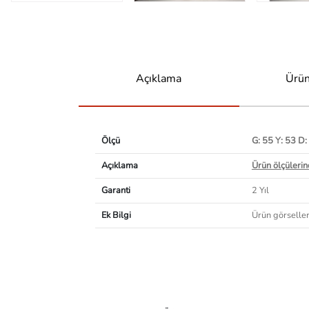
Açıklama
Ürün
Ölçü
G: 55 Y: 53 D:
Açıklama
Ürün ölçülerind
Garanti
2 Yıl
Ek Bilgi
Ürün görselleri