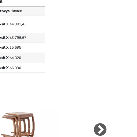
it
t veya Havale
ksit X
₺4.881,43
ksit X
₺3.796,67
ksit X
₺5.695
ksit X
₺4.020
ksit X
₺6.030