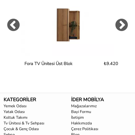
Fora TV Ünitesi Üst Blok
₺9.420
Fo
KATEGORİLER
İDER MOBİLYA
Yemek Odası
Mağazalarımız
Yatak Odası
Bayi Formu
Koltuk Takımı
İletişim
Tv Ünitesi & Tv Sehpası
Hakkımızda
Çocuk & Genç Odası
Çerez Politikası
Sehpa
Blog