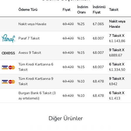
İndirim
İndirimli
Ödeme Türü
Fiyat
Taksit
Oranı
Fiyat
Nakit veya
Nakit veya Havale
₺9.420
%25
₺7.065
Havale
7 Taksit X
Paraf 7 Taksit
₺9.420
%15
₺8.007
₺1.143,86
9 Taksit X
Axess 9 Taksit
₺9.420
%15
₺8.007
₺889,67
Tüm Kredi Kartlarına 6
6 Taksit X
₺9.420
%15
₺8.007
Taksit
₺1.334,50
Tüm Kredi Kartlarına 9
9 Taksit X
₺9.420
%10
₺8.478
Taksit
₺942
Burgan Bank 6 Taksit (3
6 Taksit X
₺9.420
%10
₺8.478
ay ertelemeli)
₺1.413
Diğer Ürünler