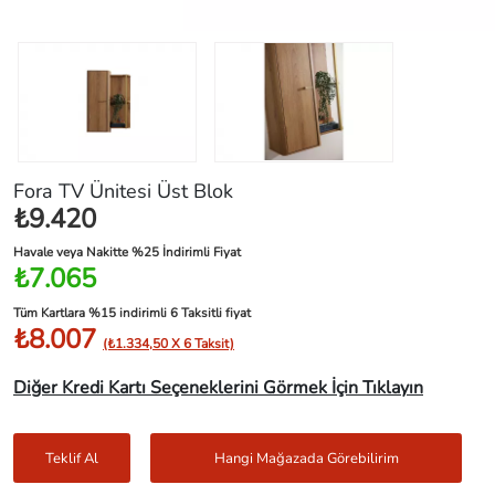
Fora TV Ünitesi Üst Blok
₺9.420
Havale veya Nakitte %25 İndirimli Fiyat
₺7.065
Tüm Kartlara %15 indirimli 6 Taksitli fiyat
₺8.007
(₺1.334,50 X 6 Taksit)
Diğer Kredi Kartı Seçeneklerini Görmek İçin Tıklayın
Teklif Al
Hangi Mağazada Görebilirim