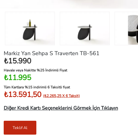
Markiz Yan Sehpa S Traverten TB-561
₺15.990
Havale veya Nakitte %25 İndirimli Fiyat
₺11.995
Tüm Kartlara %15 indirimli 6 Taksitli fiyat
₺13.591,50
(₺2.265,25 X 6 Taksit)
Diğer Kredi Kartı Seçeneklerini Görmek İçin Tıklayın
Teklif Al