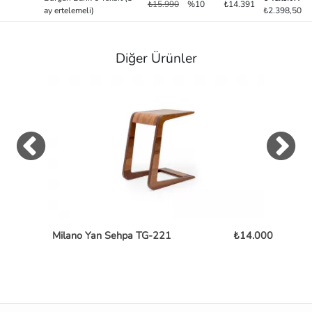
₺15.990
%10
₺14.391
ay ertelemeli)
₺2.398,50
Diğer Ürünler
Milano Yan Sehpa TG-221
₺14.000
Ch