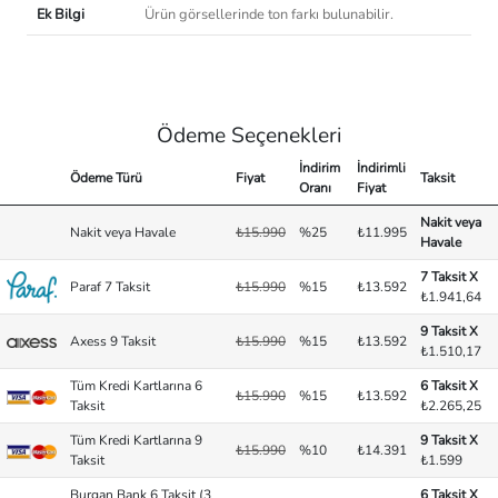
Ek Bilgi
Ürün görsellerinde ton farkı bulunabilir.
Ödeme Seçenekleri
İndirim
İndirimli
Ödeme Türü
Fiyat
Taksit
Oranı
Fiyat
Nakit veya
Nakit veya Havale
₺15.990
%25
₺11.995
Havale
7 Taksit X
Paraf 7 Taksit
₺15.990
%15
₺13.592
₺1.941,64
9 Taksit X
Axess 9 Taksit
₺15.990
%15
₺13.592
₺1.510,17
Tüm Kredi Kartlarına 6
6 Taksit X
₺15.990
%15
₺13.592
Taksit
₺2.265,25
Tüm Kredi Kartlarına 9
9 Taksit X
₺15.990
%10
₺14.391
Taksit
₺1.599
Burgan Bank 6 Taksit (3
6 Taksit X