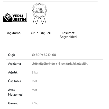
Açıklama
Ürün Ölçüleri
Teslimat
Seçenekleri
Ölçü
G: 60 Y: 62 D: 60
Açıklama
Ürün ölçülerinde +-3 cm farklılık olabilir.
Ağırlık
9 kg
Üst Tabla
Mdf
Ayak
Mdf
Malzemesi
Garanti
2 Yıl