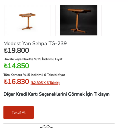
Modest Yan Sehpa TG-239
₺19.800
Havale veya Nakitte %25 İndirimli Fiyat
₺14.850
Tüm Kartlara %15 indirimli 6 Taksitli fiyat
₺16.830
(₺2.805 X 6 Taksit)
Diğer Kredi Kartı Seçeneklerini Görmek İçin Tıklayın
Teklif Al