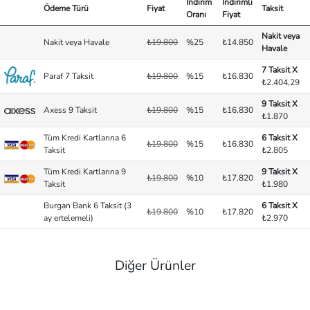
İndirim
İndirimli
Ödeme Türü
Fiyat
Taksit
Oranı
Fiyat
Nakit veya
Nakit veya Havale
₺19.800
%25
₺14.850
Havale
7 Taksit X
Paraf 7 Taksit
₺19.800
%15
₺16.830
₺2.404,29
9 Taksit X
Axess 9 Taksit
₺19.800
%15
₺16.830
₺1.870
Tüm Kredi Kartlarına 6
6 Taksit X
₺19.800
%15
₺16.830
Taksit
₺2.805
Tüm Kredi Kartlarına 9
9 Taksit X
₺19.800
%10
₺17.820
Taksit
₺1.980
Burgan Bank 6 Taksit (3
6 Taksit X
₺19.800
%10
₺17.820
ay ertelemeli)
₺2.970
Diğer Ürünler