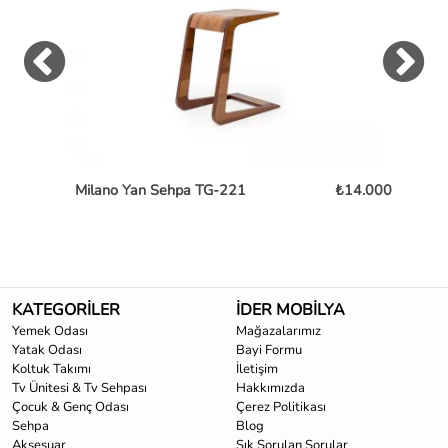
Milano Yan Sehpa TG-221
₺14.000
Ch
KATEGORİLER
İDER MOBİLYA
Yemek Odası
Mağazalarımız
Yatak Odası
Bayi Formu
Koltuk Takımı
İletişim
Tv Ünitesi & Tv Sehpası
Hakkımızda
Çocuk & Genç Odası
Çerez Politikası
Sehpa
Blog
Aksesuar
Sık Sorulan Sorular