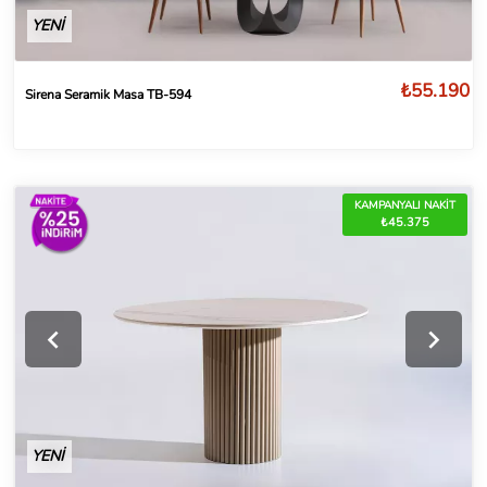
YENİ
₺55.190
Sirena Seramik Masa TB-594
KAMPANYALI NAKİT
₺45.375
YENİ