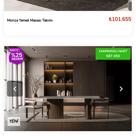
₺101.655
Monza Yemek Masası Takımı
KAMPANYALI NAKİT
₺87.450
YENİ