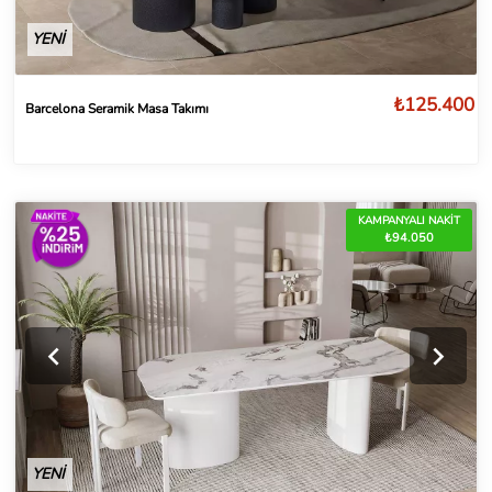
YENİ
₺125.400
Barcelona Seramik Masa Takımı
KAMPANYALI NAKİT
₺94.050
YENİ