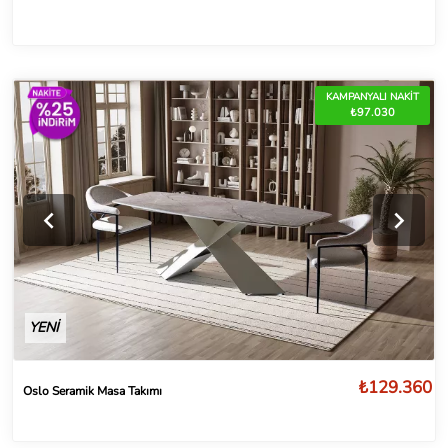
KAMPANYALI NAKİT
₺97.030
YENİ
₺129.360
Oslo Seramik Masa Takımı