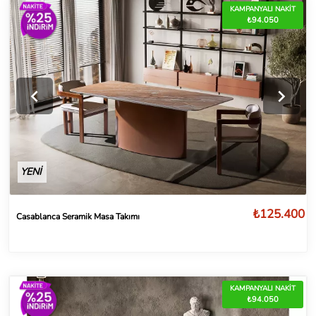
KAMPANYALI NAKİT
₺94.050
YENİ
₺125.400
Casablanca Seramik Masa Takımı
KAMPANYALI NAKİT
₺94.050