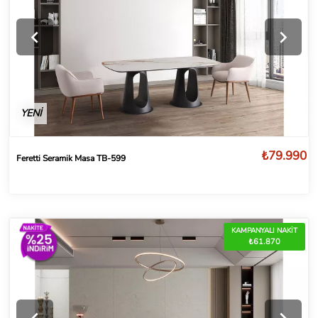
YENİ
₺79.990
Feretti Seramik Masa TB-599
KAMPANYALI NAKİT
₺61.870