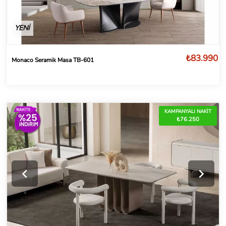
YENİ
₺83.990
Monaco Seramik Masa TB-601
KAMPANYALI NAKİT
₺76.250