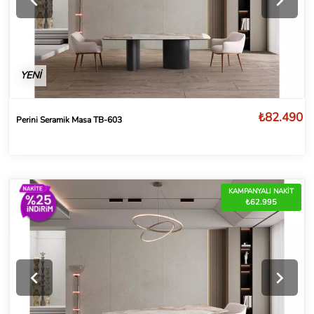
YENİ
₺82.490
Perini Seramik Masa TB-603
KAMPANYALI NAKİT
₺62.995