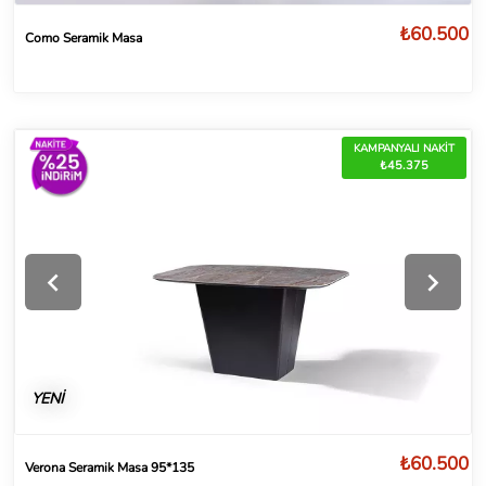
₺60.500
Como Seramik Masa
KAMPANYALI NAKİT
₺45.375
YENİ
₺60.500
Verona Seramik Masa 95*135