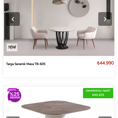
YENİ
₺44.990
Targa Seramik Masa TB-605
KAMPANYALI NAKİT
₺40.425