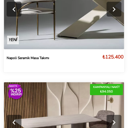
YENİ
₺125.400
Napoli Seramik Masa Takımı
KAMPANYALI NAKİT
₺94.050