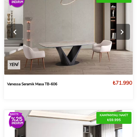
YENİ
₺71.990
Vanessa Seramik Masa TB-606
KAMPANYALI NAKİT
₺59.995