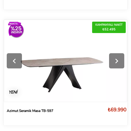
KAMPANYALI NAKİT
₺52.495
YENİ
₺69.990
Azimut Seramik Masa TB-597