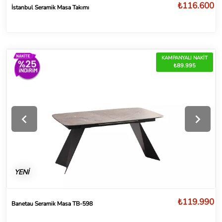
₺116.600
İstanbul Seramik Masa Takımı
KAMPANYALI NAKİT
₺89.995
YENİ
₺119.990
Banetau Seramik Masa TB-598