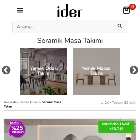
0
Seramik Masa Takımı
Yemek Odası
Yemek Masası
Ye
Takımı
Takımı
Anasayfa
>
Yemek Odası
>
Seramik Masa
1-24 / Toplam 32 ürün
Takımı
KAMPANYALI NAKİT
₺33.745