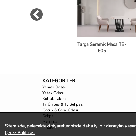
Targa Seramik Masa TB-
605
KATEGORİLER
Yemek Odası
Yatak Odası
Koltuk Takımı
Tv Ünitesi & Tv Sehpası
Çocuk & Genç Odası
Sehpa
Aksesuar
Sitemizde, gelecekteki ziyaretlerinizde daha iyi bir deneyim yaşama
Fırsat
Çerez Politikası