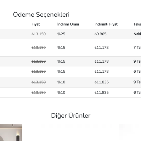
Ödeme Seçenekleri
Fiyat
İndirim Oranı
İndirimli Fiyat
Taks
₺13.150
%25
₺9.865
Naki
₺13.150
%15
₺11.178
7 Ta
₺13.150
%15
₺11.178
9 Ta
₺13.150
%15
₺11.178
6 Ta
₺13.150
%10
₺11.835
9 Ta
₺13.150
%10
₺11.835
6 Ta
Diğer Ürünler