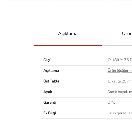
Açıklama
Ürün
Ölçü
G: 180 Y: 75 
Açıklama
Ürün ölçülerind
Üst Tabla
1. kalite 25 
Ayak
Statik boyalı 
Garanti
2 Yıl
Ek Bilgi
Ürün görselleri