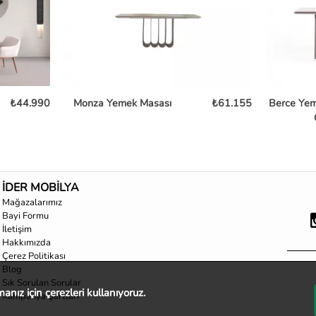
₺44.990
Monza Yemek Masası
₺61.155
Berce Yem
İDER MOBİLYA
Mağazalarımız
Bayi Formu
İletişim
Hakkımızda
Çerez Politikası
Blog
Sık Sorulan Sorular
nız için çerezleri kullanıyoruz.
Kampanya Şartları