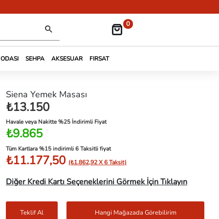
0
 ODASI
SEHPA
AKSESUAR
FIRSAT
Siena Yemek Masası
₺13.150
Havale veya Nakitte %25 İndirimli Fiyat
₺9.865
Tüm Kartlara %15 indirimli 6 Taksitli fiyat
₺11.177,50
(₺1.862,92 X 6 Taksit)
Diğer Kredi Kartı Seçeneklerini Görmek İçin Tıklayın
Teklif Al
Hangi Mağazada Görebilirim