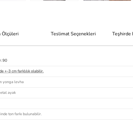
 Ölçüleri
Teslimat Seçenekleri
Teşhirde
D: 90
e +-3 cm farklılık olabilir.
mm yonga levha
metal ayak
nde ton farkı bulunabilir.