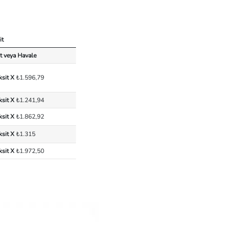
it
t veya Havale
ksit X
₺1.596,79
ksit X
₺1.241,94
ksit X
₺1.862,92
ksit X
₺1.315
ksit X
₺1.972,50