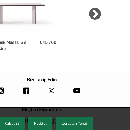
ek Masası Sis
₺45.760
Azimut Seramik Masa
₺69
Grisi
TB-597
Bizi Takip Edin
Müşteri Hizmetleri
0850 466 33 33
Kabul Et
Reddet
Çerezleri Yönet