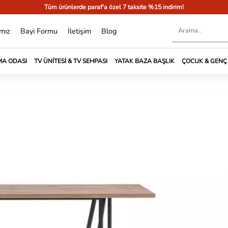
Tüm ürünlerde paraf'a özel 7 taksite %15 indirim!
mız
Bayi Formu
İletişim
Blog
A ODASI
TV ÜNITESI & TV SEHPASI
YATAK BAZA BAŞLIK
ÇOCUK & GENÇ