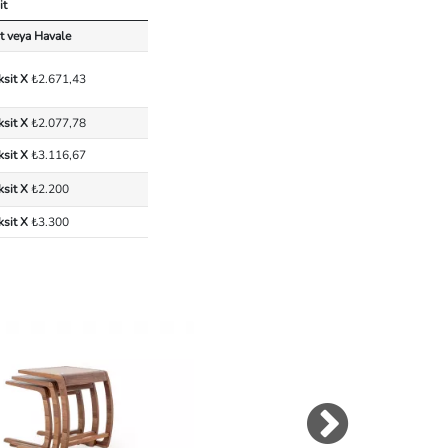
it
t veya Havale
ksit X
₺2.671,43
ksit X
₺2.077,78
ksit X
₺3.116,67
ksit X
₺2.200
ksit X
₺3.300