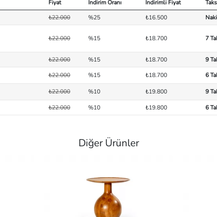
Fiyat
İndirim Oranı
İndirimli Fiyat
Taks
₺22.000
%25
₺16.500
Naki
₺22.000
%15
₺18.700
7 Ta
₺22.000
%15
₺18.700
9 Ta
₺22.000
%15
₺18.700
6 Ta
₺22.000
%10
₺19.800
9 Ta
₺22.000
%10
₺19.800
6 Ta
Diğer Ürünler