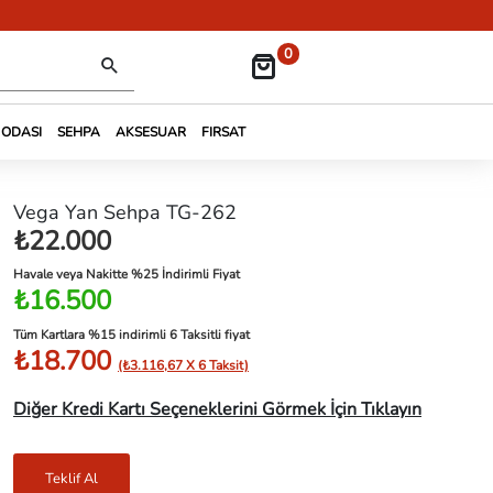
0
 ODASI
SEHPA
AKSESUAR
FIRSAT
Vega Yan Sehpa TG-262
₺22.000
Havale veya Nakitte %25 İndirimli Fiyat
₺16.500
Tüm Kartlara %15 indirimli 6 Taksitli fiyat
₺18.700
(₺3.116,67 X 6 Taksit)
Diğer Kredi Kartı Seçeneklerini Görmek İçin Tıklayın
Teklif Al