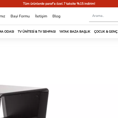
Tüm ürünlerde paraf'a özel 7 taksite %15 indirim!
mız
Bayi Formu
İletişim
Blog
A ODASI
TV ÜNITESI & TV SEHPASI
YATAK BAZA BAŞLIK
ÇOCUK & GENÇ