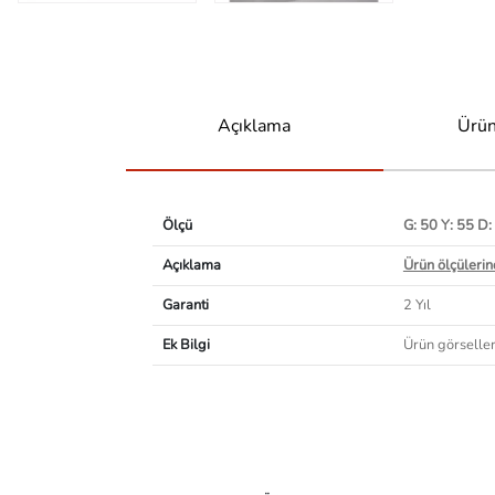
Açıklama
Ürün
Ölçü
G: 50 Y: 55 D:
Açıklama
Ürün ölçülerind
Garanti
2 Yıl
Ek Bilgi
Ürün görselleri