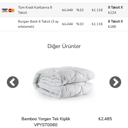
Tüm Kredi Kartlarına 9
9 Taksit X
₺1.240
%10
₺1.116
Taksit
₺124
Burgan Bank 6 Taksit (3 ay
6 Taksit X
₺1.240
%10
₺1.116
ertelemeli)
₺186
Diğer Ürünler
Bamboo Yorgan Tek Kişilik
₺2.485
Ba
VPYST0060