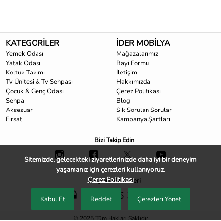
KATEGORİLER
İDER MOBİLYA
Yemek Odası
Mağazalarımız
Yatak Odası
Bayi Formu
Koltuk Takımı
İletişim
Tv Ünitesi & Tv Sehpası
Hakkımızda
Çocuk & Genç Odası
Çerez Politikası
Sehpa
Blog
Aksesuar
Sık Sorulan Sorular
Fırsat
Kampanya Şartları
Bizi Takip Edin
Sitemizde, gelecekteki ziyaretlerinizde daha iyi bir deneyim
yaşamanız için çerezleri kullanıyoruz.
Çerez Politikası
Müşteri Hizmetleri
0850 466 33 33
Kabul Et
Reddet
Çerezleri Yönet
© 2025 Tüm Hakları Saklıdır