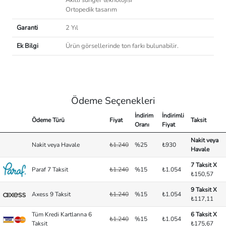
Akıllı sünger teknolojisi
Ortopedik tasarım
Garanti
2 Yıl
Ek Bilgi
Ürün görsellerinde ton farkı bulunabilir.
Ödeme Seçenekleri
İndirim
İndirimli
Ödeme Türü
Fiyat
Taksit
Oranı
Fiyat
Nakit veya
Nakit veya Havale
₺1.240
%25
₺930
Havale
7 Taksit X
Paraf 7 Taksit
₺1.240
%15
₺1.054
₺150,57
9 Taksit X
Axess 9 Taksit
₺1.240
%15
₺1.054
₺117,11
Tüm Kredi Kartlarına 6
6 Taksit X
₺1.240
%15
₺1.054
Taksit
₺175,67