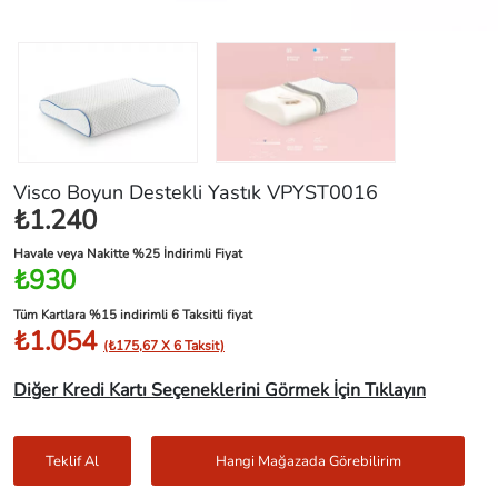
Visco Boyun Destekli Yastık VPYST0016
₺1.240
Havale veya Nakitte %25 İndirimli Fiyat
₺930
Tüm Kartlara %15 indirimli 6 Taksitli fiyat
₺1.054
(₺175,67 X 6 Taksit)
Diğer Kredi Kartı Seçeneklerini Görmek İçin Tıklayın
Teklif Al
Hangi Mağazada Görebilirim