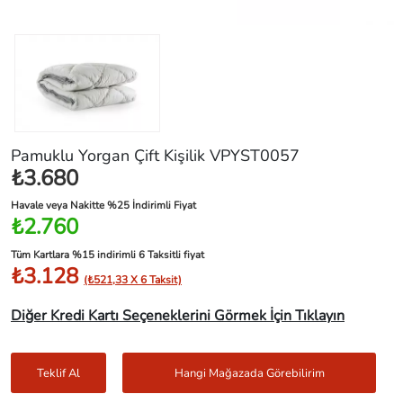
Pamuklu Yorgan Çift Kişilik VPYST0057
₺3.680
Havale veya Nakitte %25 İndirimli Fiyat
₺2.760
Tüm Kartlara %15 indirimli 6 Taksitli fiyat
₺3.128
(₺521,33 X 6 Taksit)
Diğer Kredi Kartı Seçeneklerini Görmek İçin Tıklayın
Teklif Al
Hangi Mağazada Görebilirim