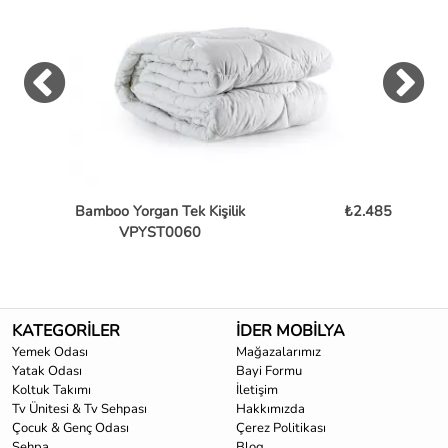
Bamboo Yorgan Tek Kişilik
₺2.485
Ba
VPYST0060
KATEGORİLER
İDER MOBİLYA
Yemek Odası
Mağazalarımız
Yatak Odası
Bayi Formu
Koltuk Takımı
İletişim
Tv Ünitesi & Tv Sehpası
Hakkımızda
Çocuk & Genç Odası
Çerez Politikası
Sehpa
Blog