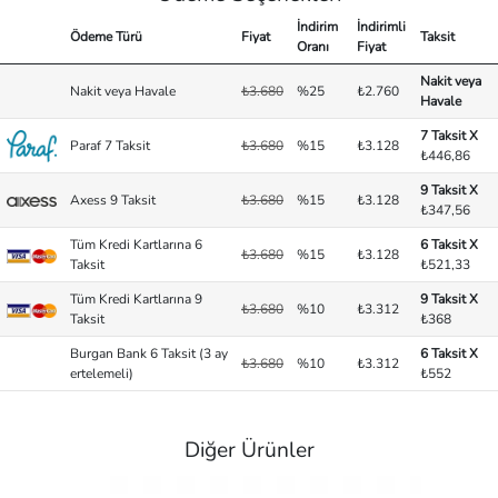
İndirim
İndirimli
Ödeme Türü
Fiyat
Taksit
Oranı
Fiyat
Nakit veya
Nakit veya Havale
₺3.680
%25
₺2.760
Havale
7 Taksit X
Paraf 7 Taksit
₺3.680
%15
₺3.128
₺446,86
9 Taksit X
Axess 9 Taksit
₺3.680
%15
₺3.128
₺347,56
Tüm Kredi Kartlarına 6
6 Taksit X
₺3.680
%15
₺3.128
Taksit
₺521,33
Tüm Kredi Kartlarına 9
9 Taksit X
₺3.680
%10
₺3.312
Taksit
₺368
Burgan Bank 6 Taksit (3 ay
6 Taksit X
₺3.680
%10
₺3.312
ertelemeli)
₺552
Diğer Ürünler