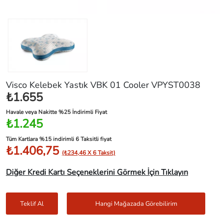
Visco Kelebek Yastık VBK 01 Cooler VPYST0038
₺1.655
Havale veya Nakitte %25 İndirimli Fiyat
₺1.245
Tüm Kartlara %15 indirimli 6 Taksitli fiyat
₺1.406,75
(₺234,46 X 6 Taksit)
Diğer Kredi Kartı Seçeneklerini Görmek İçin Tıklayın
Teklif Al
Hangi Mağazada Görebilirim