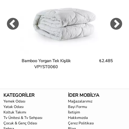
Bamboo Yorgan Tek Kişilik
₺2.485
Ba
VPYST0060
KATEGORİLER
İDER MOBİLYA
Yemek Odası
Mağazalarımız
Yatak Odası
Bayi Formu
Koltuk Takımı
İletişim
Tv Ünitesi & Tv Sehpası
Hakkımızda
Çocuk & Genç Odası
Çerez Politikası
Sehpa
Blog