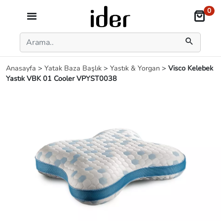
0
Anasayfa
>
Yatak Baza Başlık
>
Yastık & Yorgan
>
Visco Kelebek
Yastık VBK 01 Cooler VPYST0038