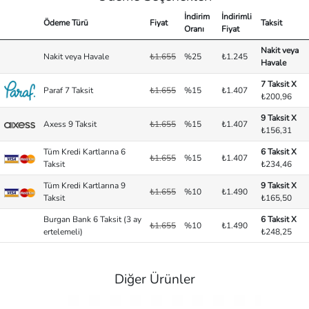
İndirim
İndirimli
Ödeme Türü
Fiyat
Taksit
Oranı
Fiyat
Nakit veya
Nakit veya Havale
₺1.655
%25
₺1.245
Havale
7 Taksit X
Paraf 7 Taksit
₺1.655
%15
₺1.407
₺200,96
9 Taksit X
Axess 9 Taksit
₺1.655
%15
₺1.407
₺156,31
Tüm Kredi Kartlarına 6
6 Taksit X
₺1.655
%15
₺1.407
Taksit
₺234,46
Tüm Kredi Kartlarına 9
9 Taksit X
₺1.655
%10
₺1.490
Taksit
₺165,50
Burgan Bank 6 Taksit (3 ay
6 Taksit X
₺1.655
%10
₺1.490
ertelemeli)
₺248,25
Diğer Ürünler