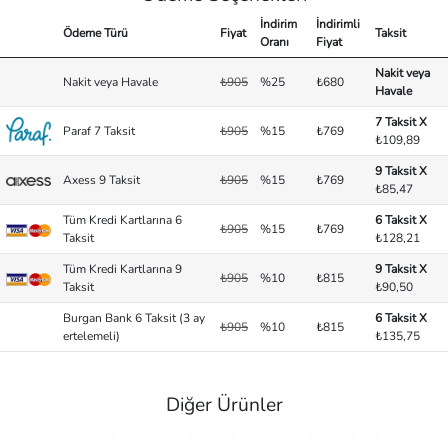
İndirim
İndirimli
Ödeme Türü
Fiyat
Taksit
Oranı
Fiyat
Nakit veya
Nakit veya Havale
₺905
%25
₺680
Havale
7 Taksit X
Paraf 7 Taksit
₺905
%15
₺769
₺109,89
9 Taksit X
Axess 9 Taksit
₺905
%15
₺769
₺85,47
Tüm Kredi Kartlarına 6
6 Taksit X
₺905
%15
₺769
Taksit
₺128,21
Tüm Kredi Kartlarına 9
9 Taksit X
₺905
%10
₺815
Taksit
₺90,50
Burgan Bank 6 Taksit (3 ay
6 Taksit X
₺905
%10
₺815
ertelemeli)
₺135,75
Diğer Ürünler