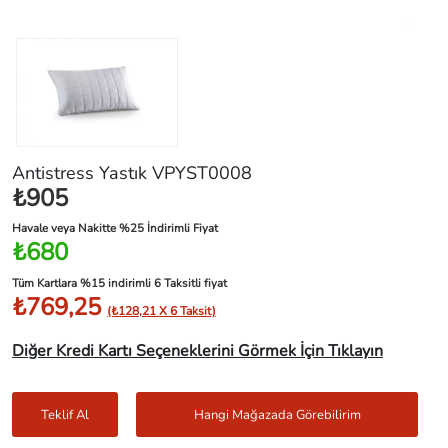
Antistress Yastık VPYST0008
₺905
Havale veya Nakitte %25 İndirimli Fiyat
₺680
Tüm Kartlara %15 indirimli 6 Taksitli fiyat
₺769,25
(₺128,21 X 6 Taksit)
Diğer Kredi Kartı Seçeneklerini Görmek İçin Tıklayın
Teklif Al
Hangi Mağazada Görebilirim