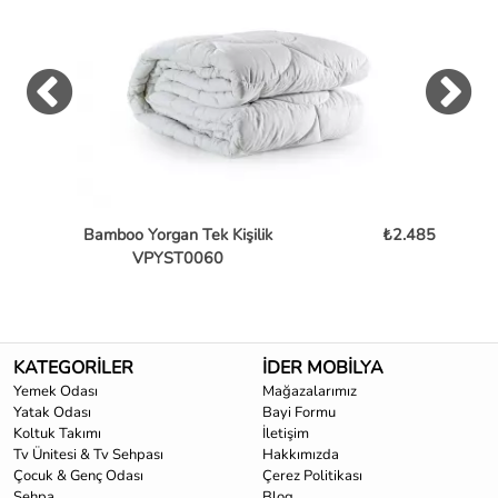
Bamboo Yorgan Tek Kişilik
₺2.485
Ba
VPYST0060
KATEGORİLER
İDER MOBİLYA
Yemek Odası
Mağazalarımız
Yatak Odası
Bayi Formu
Koltuk Takımı
İletişim
Tv Ünitesi & Tv Sehpası
Hakkımızda
Çocuk & Genç Odası
Çerez Politikası
Sehpa
Blog