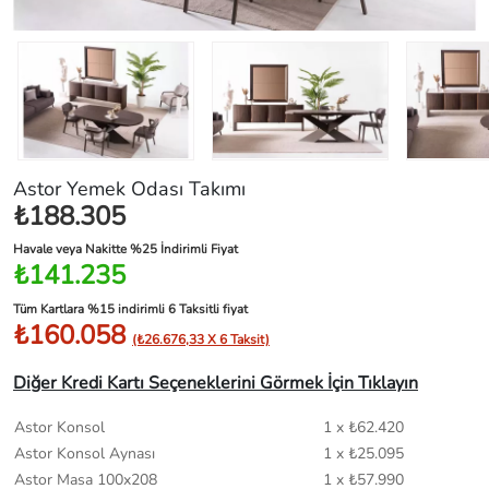
Astor Yemek Odası Takımı
₺188.305
Havale veya Nakitte %25 İndirimli Fiyat
₺141.235
Tüm Kartlara %15 indirimli 6 Taksitli fiyat
₺160.058
(₺26.676,33 X 6 Taksit)
Diğer Kredi Kartı Seçeneklerini Görmek İçin Tıklayın
Astor Konsol
1 x ₺62.420
Astor Konsol Aynası
1 x ₺25.095
Astor Masa 100x208
1 x ₺57.990