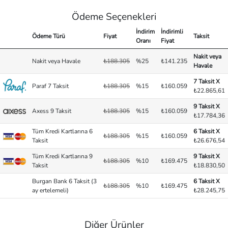
Ödeme Seçenekleri
İndirim
İndirimli
Ödeme Türü
Fiyat
Taksit
Oranı
Fiyat
Nakit veya
Nakit veya Havale
₺188.305
%25
₺141.235
Havale
7 Taksit X
Paraf 7 Taksit
₺188.305
%15
₺160.059
₺22.865,61
9 Taksit X
Axess 9 Taksit
₺188.305
%15
₺160.059
₺17.784,36
Tüm Kredi Kartlarına 6
6 Taksit X
₺188.305
%15
₺160.059
Taksit
₺26.676,54
Tüm Kredi Kartlarına 9
9 Taksit X
₺188.305
%10
₺169.475
Taksit
₺18.830,50
Burgan Bank 6 Taksit (3
6 Taksit X
₺188.305
%10
₺169.475
ay ertelemeli)
₺28.245,75
Diğer Ürünler