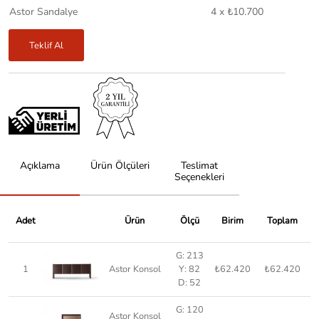
Astor Sandalye
4 x ₺10.700
Teklif Al
Açıklama
Ürün Ölçüleri
Teslimat
Seçenekleri
Adet
Ürün
Ölçü
Birim
Toplam
G: 213
1
Astor Konsol
Y: 82
₺62.420
₺62.420
D: 52
G: 120
Astor Konsol