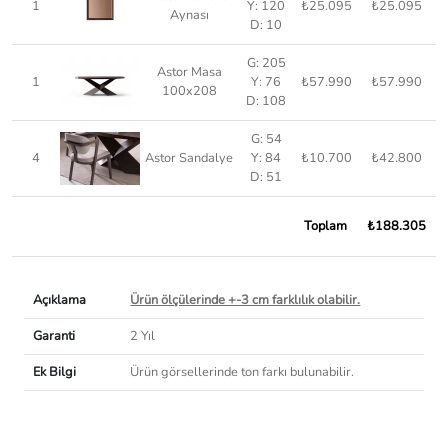
1
Y: 120
₺25.095
₺25.095
Aynası
D: 10
G: 205
Astor Masa
1
Y: 76
₺57.990
₺57.990
100x208
D: 108
G: 54
4
Astor Sandalye
Y: 84
₺10.700
₺42.800
D: 51
Toplam
₺188.305
Açıklama
Ürün ölçülerinde +-3 cm farklılık olabilir.
Garanti
2 Yıl
Ek Bilgi
Ürün görsellerinde ton farkı bulunabilir.