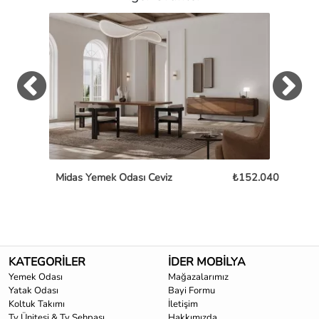
Midas Yemek Odası Ceviz
₺152.040
Cap
KATEGORİLER
İDER MOBİLYA
Yemek Odası
Mağazalarımız
Yatak Odası
Bayi Formu
Koltuk Takımı
İletişim
Tv Ünitesi & Tv Sehpası
Hakkımızda