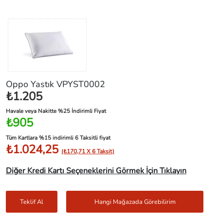
Oppo Yastık VPYST0002
₺1.205
Havale veya Nakitte %25 İndirimli Fiyat
₺905
Tüm Kartlara %15 indirimli 6 Taksitli fiyat
₺1.024,25
(₺170,71 X 6 Taksit)
Diğer Kredi Kartı Seçeneklerini Görmek İçin Tıklayın
Teklif Al
Hangi Mağazada Görebilirim