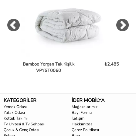
Bamboo Yorgan Tek Kişilik
₺2.485
Ba
VPYST0060
KATEGORİLER
İDER MOBİLYA
Yemek Odası
Mağazalarımız
Yatak Odası
Bayi Formu
Koltuk Takımı
İletişim
Tv Ünitesi & Tv Sehpası
Hakkımızda
Çocuk & Genç Odası
Çerez Politikası
Sehpa
Blog