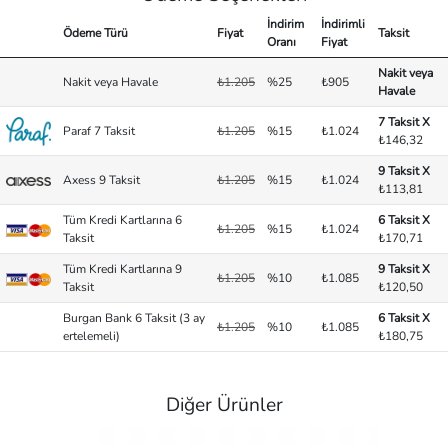
İndirim
İndirimli
Ödeme Türü
Fiyat
Taksit
Oranı
Fiyat
Nakit veya
Nakit veya Havale
₺1.205
%25
₺905
Havale
7 Taksit X
Paraf 7 Taksit
₺1.205
%15
₺1.024
₺146,32
9 Taksit X
Axess 9 Taksit
₺1.205
%15
₺1.024
₺113,81
Tüm Kredi Kartlarına 6
6 Taksit X
₺1.205
%15
₺1.024
Taksit
₺170,71
Tüm Kredi Kartlarına 9
9 Taksit X
₺1.205
%10
₺1.085
Taksit
₺120,50
Burgan Bank 6 Taksit (3 ay
6 Taksit X
₺1.205
%10
₺1.085
ertelemeli)
₺180,75
Diğer Ürünler