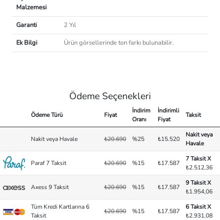
Malzemesi
Garanti
2 Yıl
Ek Bilgi
Ürün görsellerinde ton farkı bulunabilir.
Ödeme Seçenekleri
İndirim
İndirimli
Ödeme Türü
Fiyat
Taksit
Oranı
Fiyat
Nakit veya
Nakit veya Havale
₺20.690
%25
₺15.520
Havale
7 Taksit X
Paraf 7 Taksit
₺20.690
%15
₺17.587
₺2.512,36
9 Taksit X
Axess 9 Taksit
₺20.690
%15
₺17.587
₺1.954,06
Tüm Kredi Kartlarına 6
6 Taksit X
₺20.690
%15
₺17.587
Taksit
₺2.931,08