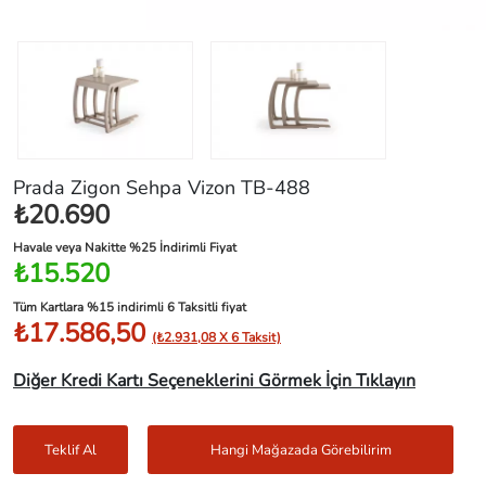
Prada Zigon Sehpa Vizon TB-488
₺20.690
Havale veya Nakitte %25 İndirimli Fiyat
₺15.520
Tüm Kartlara %15 indirimli 6 Taksitli fiyat
₺17.586,50
(₺2.931,08 X 6 Taksit)
Diğer Kredi Kartı Seçeneklerini Görmek İçin Tıklayın
Teklif Al
Hangi Mağazada Görebilirim