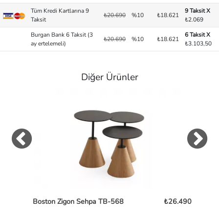
Tüm Kredi Kartlarına 9
9 Taksit X
₺20.690
%10
₺18.621
Taksit
₺2.069
Burgan Bank 6 Taksit (3
6 Taksit X
₺20.690
%10
₺18.621
ay ertelemeli)
₺3.103,50
Diğer Ürünler
Boston Zigon Sehpa TB-568
₺26.490
Pe