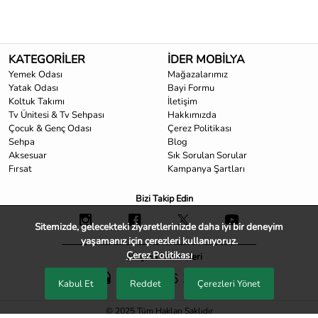
KATEGORİLER
İDER MOBİLYA
Yemek Odası
Mağazalarımız
Yatak Odası
Bayi Formu
Koltuk Takımı
İletişim
Tv Ünitesi & Tv Sehpası
Hakkımızda
Çocuk & Genç Odası
Çerez Politikası
Sehpa
Blog
Aksesuar
Sık Sorulan Sorular
Fırsat
Kampanya Şartları
Bizi Takip Edin
Sitemizde, gelecekteki ziyaretlerinizde daha iyi bir deneyim
yaşamanız için çerezleri kullanıyoruz.
Çerez Politikası
Müşteri Hizmetleri
0850 466 33 33
Kabul Et
Reddet
Çerezleri Yönet
© 2025 Tüm Hakları Saklıdır