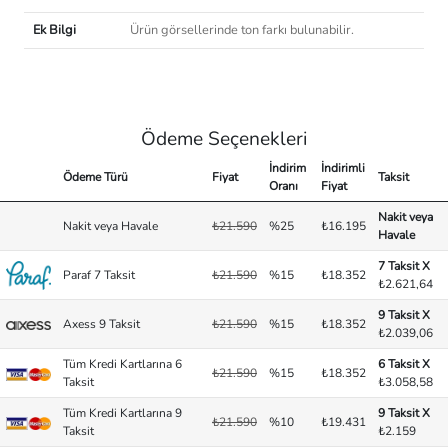
Ek Bilgi
Ürün görsellerinde ton farkı bulunabilir.
Ödeme Seçenekleri
İndirim
İndirimli
Ödeme Türü
Fiyat
Taksit
Oranı
Fiyat
Nakit veya
Nakit veya Havale
₺21.590
%25
₺16.195
Havale
7 Taksit X
Paraf 7 Taksit
₺21.590
%15
₺18.352
₺2.621,64
9 Taksit X
Axess 9 Taksit
₺21.590
%15
₺18.352
₺2.039,06
Tüm Kredi Kartlarına 6
6 Taksit X
₺21.590
%15
₺18.352
Taksit
₺3.058,58
Tüm Kredi Kartlarına 9
9 Taksit X
₺21.590
%10
₺19.431
Taksit
₺2.159