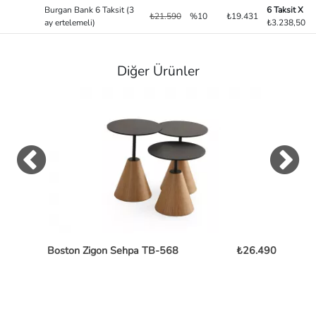
Burgan Bank 6 Taksit (3
6 Taksit X
₺21.590
%10
₺19.431
ay ertelemeli)
₺3.238,50
Diğer Ürünler
Boston Zigon Sehpa TB-568
₺26.490
Pe