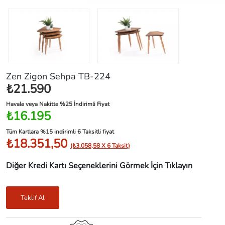
Zen Zigon Sehpa TB-224
₺21.590
Havale veya Nakitte %25 İndirimli Fiyat
₺16.195
Tüm Kartlara %15 indirimli 6 Taksitli fiyat
₺18.351,50
(₺3.058,58 X 6 Taksit)
Diğer Kredi Kartı Seçeneklerini Görmek İçin Tıklayın
Teklif Al