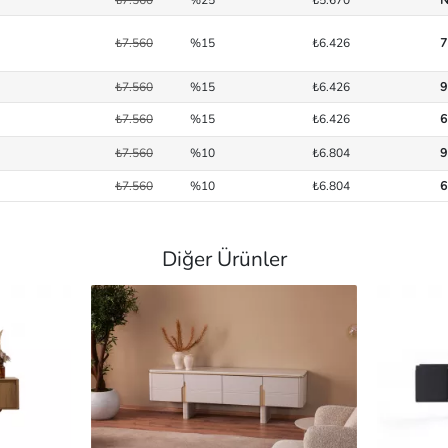
₺7.560
%15
₺6.426
7
₺7.560
%15
₺6.426
9
₺7.560
%15
₺6.426
6
₺7.560
%10
₺6.804
9
₺7.560
%10
₺6.804
6
Diğer Ürünler