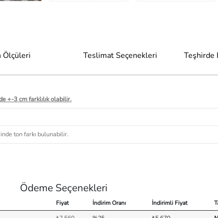
 Ölçüleri
Teslimat Seçenekleri
Teşhirde
e +-3 cm farklılık olabilir.
nde ton farkı bulunabilir.
Ödeme Seçenekleri
Fiyat
İndirim Oranı
İndirimli Fiyat
T
₺7.560
%25
₺5.670
N