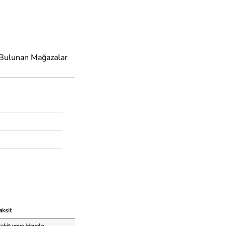
 Bulunan Mağazalar
aksit
akit veya Havale