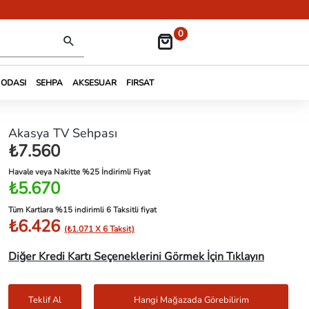
0
 ODASI
SEHPA
AKSESUAR
FIRSAT
Akasya TV Sehpası
₺7.560
Havale veya Nakitte %25 İndirimli Fiyat
₺5.670
Tüm Kartlara %15 indirimli 6 Taksitli fiyat
₺6.426
(₺1.071 X 6 Taksit)
Diğer Kredi Kartı Seçeneklerini Görmek İçin Tıklayın
Teklif Al
Hangi Mağazada Görebilirim